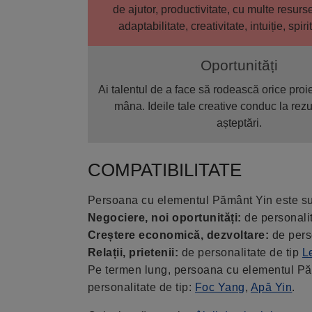
de ajutor, productivitate, cu multe resurs
adaptabilitate, creativitate, intuiție, spiri
Oportunități
Ai talentul de a face să rodească orice proi
mâna. Ideile tale creative conduc la rezu
așteptări.
COMPATIBILITATE
Persoana cu elementul Pământ Yin este sus
Negociere, noi oportunități:
de personalit
Creștere economică, dezvoltare:
de pers
Relații, prietenii:
de personalitate de tip
L
Pe termen lung, persoana cu elementul Păm
personalitate de tip:
Foc Yang
,
Apă Yin
.