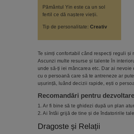
Pământul Yin este ca un sol
fertil ce dă naștere vieții.
Tip de personalitate:
Creativ
Te simți confortabil când respecți reguli și n
Ascunzi multe resurse și talente în interior
unde să-ți iei mâncarea etc. Dar ai nevoie 
cu o persoană care să te antreneze ar putea 
ușurință, luând decizii rapide, ești o perso
Recomandări pentru dezvoltare
1. Ar fi bine să te ghidezi după un plan at
2. Ai întâi grijă de tine și de îndatoririle tal
Dragoste și Relații