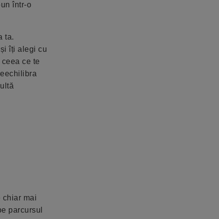
un într-o
a ta.
i îți alegi cu
 ceea ce te
reechilibra
ultă
e chiar mai
pe parcursul