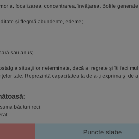
oria, focalizarea, concentrarea, învățarea. Bolile generate
miditate și flegmă abundente, edeme;
rinară sau anus;
talgia situaţiilor neterminate, dacă ai regrete și îți faci mult
nţelor tale. Reprezintă capacitatea ta de a-ți exprima şi de a
nătoasă:
suma băuturi reci.
rat.
Puncte slabe