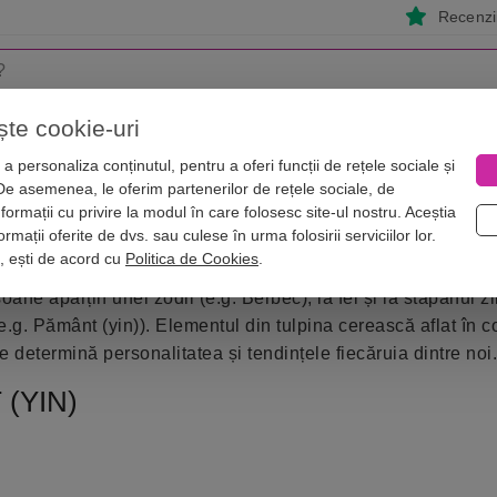
Recenzii
ște cookie-uri
i
Astrologie
Numerologie
Feng Shui
Vise
a personaliza conținutul, pentru a oferi funcții de rețele sociale și
 De asemenea, le oferim partenerilor de rețele sociale, de
nformații cu privire la modul în care folosesc site-ul nostru. Aceștia
rmații oferite de dvs. sau culese în urma folosirii serviciilor lor.
i, ești de acord cu
Politica de Cookies
.
oane aparțin unei zodii (e.g. Berbec), la fel și la stăpânul zi
e.g. Pământ (yin)). Elementul din tulpina cerească aflat în c
re determină personalitatea și tendințele fiecăruia dintre noi
(YIN)