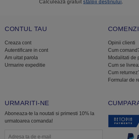
Calculează gratuit
stâlpii destinului
.
CONTUL TAU
COMENZI
Creaza cont
Opinii clienti
Autentificare in cont
Cum comand
Am uitat parola
Modalitati de 
Urmarire expeditie
Cum se livre
Cum returnez
Formular de r
URMARITI-NE
CUMPARA
Aboneaza-te la noutati si primesti 10% la
urmatoarea comanda!