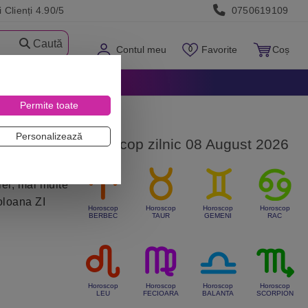
 Clienți 4.90/5
0750619109
Caută
Contul meu
Favorite
Coș
Permite toate
Personalizează
Horoscop zilnic 08 August 2026
lei, mai multe
oloana ZI
Horoscop
Horoscop
Horoscop
Horoscop
BERBEC
TAUR
GEMENI
RAC
.
Horoscop
Horoscop
Horoscop
Horoscop
LEU
FECIOARA
BALANTA
SCORPION