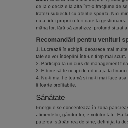
de la o decizie la alta într-o fracțiune de 
tratezi subiectul cu atenție sporită. Nici 
nu ai idei proprii referitoare la gestionarea
mâna lor, fără să analizezi profund situația
Recomandări pentru venituri sp
1. Lucrează în echipă, deoarece mai multe m
tale se vor îndeplini într-un timp mai scurt.
2. Participă la un curs de management finan
3. E bine să te ocupi de educația ta financia
4. Nu-ți mai fie teamă și nu-ți mai face așa 
fi foarte profitabile.
Sănătate
Energiile se concentează în zona pancreasu
alimentelor, gândurilor, emoțiilor tale. Ea 
puterea, stăpânirea de sine, definiţia ta de