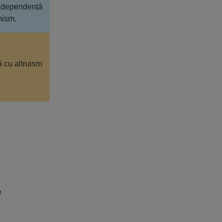
m, dependență
mism.
ză cu altruism
e