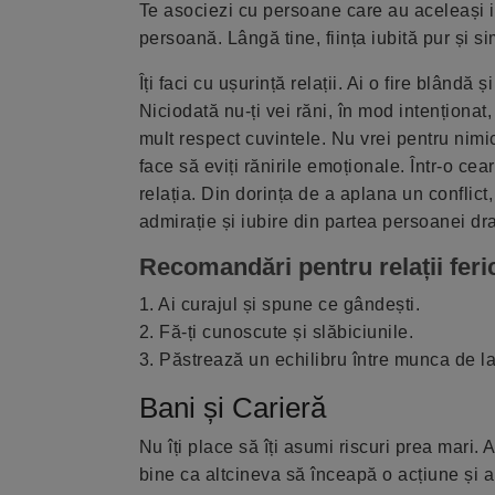
Te asociezi cu persoane care au aceleași id
persoană. Lângă tine, ființa iubită pur și si
Îți faci cu ușurință relații. Ai o fire blând
Niciodată nu-ți vei răni, în mod intenționat
mult respect cuvintele. Nu vrei pentru nimi
face să eviți rănirile emoționale. Într-o ce
relația. Din dorința de a aplana un conflict
admirație și iubire din partea persoanei dra
Recomandări pentru relații feric
1. Ai curajul și spune ce gândești.
2. Fă-ți cunoscute și slăbiciunile.
3. Păstrează un echilibru între munca de la s
Bani și Carieră
Nu îți place să îți asumi riscuri prea mari.
bine ca altcineva să înceapă o acțiune și a