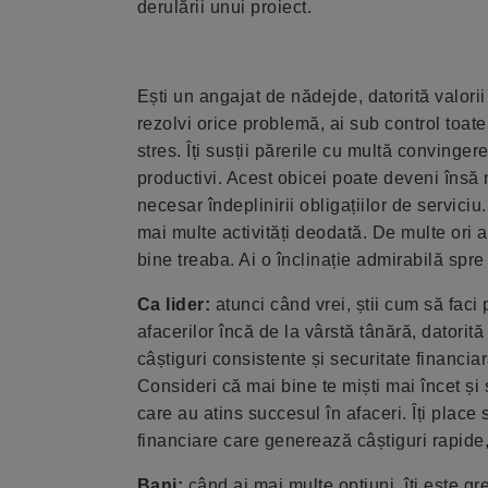
derulării unui proiect.
Ești un angajat de nădejde, datorită valori
rezolvi orice problemă, ai sub control toate s
stres. Îți susții părerile cu multă convingere
productivi. Acest obicei poate deveni însă n
necesar îndeplinirii obligațiilor de servic
mai multe activități deodată. De multe ori a
bine treaba. Ai o înclinație admirabilă spre
Ca lider:
atunci când vrei, știi cum să faci 
afacerilor încă de la vârstă tânără, datori
câștiguri consistente și securitate financia
Consideri că mai bine te miști mai încet și 
care au atins succesul în afaceri. Îți place 
financiare care generează câștiguri rapide, 
Bani:
când ai mai multe opțiuni, îți este gr