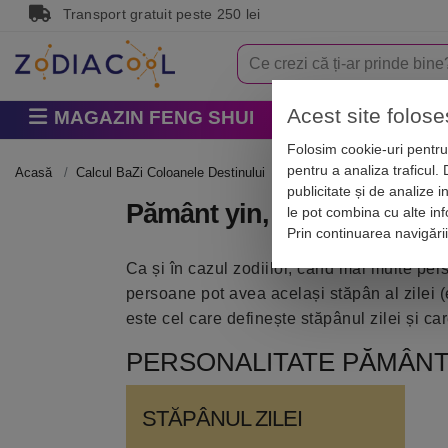
Transport gratuit peste 250 lei
Acest site folose
MAGAZIN FENG SHUI
Horoscop
Zodi
Folosim cookie-uri pentru 
pentru a analiza traficul.
Acasă
Calcul BaZi Coloanele Destinului
Stapanul zilei
publicitate și de analize i
Pământ yin, Stăpânul zilei
le pot combina cu alte info
Prin continuarea navigări
Ca și în cazul zodiilor, când mai multe pers
persoane pot avea același stăpân al zilei (
este cel care definește stăpânul zilei și ca
PERSONALITATE PĂMÂNT 
STĂPÂNUL ZILEI