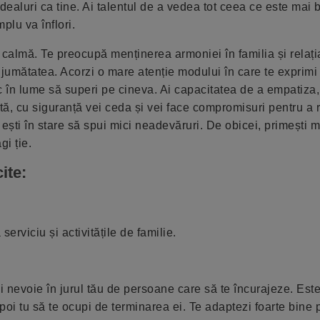
ealuri ca tine. Ai talentul de a vedea tot ceea ce este mai b
mplu va înflori.
ă și calmă. Te preocupă menținerea armoniei în familia și relați
, jumătatea. Acorzi o mare atenție modului în care te exprimi ș
c în lume să superi pe cineva. Ai capacitatea de a empatiza,
artă, cu siguranță vei ceda și vei face compromisuri pentru a 
, ești în stare să spui mici neadevăruri. De obicei, primești m
gi ție.
ite:
erviciu și activitățile de familie.
 Ai nevoie în jurul tău de persoane care să te încurajeze. Est
poi tu să te ocupi de terminarea ei. Te adaptezi foarte bine 