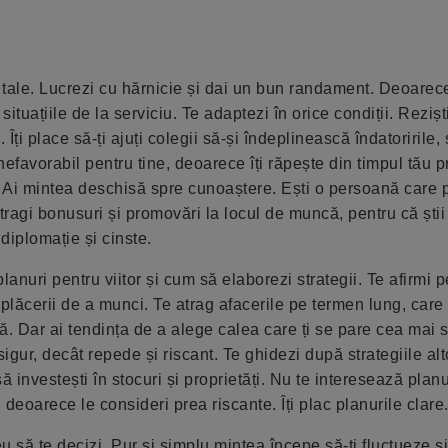
i tale. Lucrezi cu hărnicie și dai un bun randament. Deoarec
ituațiile de la serviciu. Te adaptezi în orice condiții. Reziști
. Îți place să-ți ajuți colegii să-și îndeplinească îndatoririle,
efavorabil pentru tine, deoarece îți răpește din timpul tău p
iu. Ai mintea deschisă spre cunoaștere. Ești o persoană care 
tragi bonusuri și promovări la locul de muncă, pentru că știi 
 diplomație și cinste.
planuri pentru viitor și cum să elaborezi strategii. Te afirmi p
tă plăcerii de a munci. Te atrag afacerile pe termen lung, ca
ră. Dar ai tendința de a alege calea care ți se pare cea mai 
sigur, decât repede și riscant. Te ghidezi după strategiile a
să investești în stocuri și proprietăți. Nu te interesează planu
deoarece le consideri prea riscante. Îți plac planurile clare
eu să te decizi. Pur și simplu mintea începe să-ți fluctueze ș