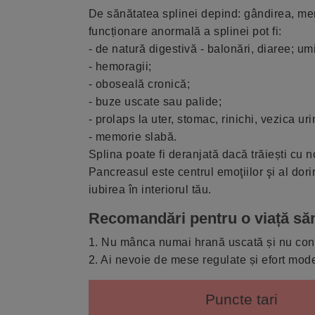
De sănătatea splinei depind: gândirea, mem
funcționare anormală a splinei pot fi:
- de natură digestivă - balonări, diaree; u
- hemoragii;
- oboseală cronică;
- buze uscate sau palide;
- prolaps la uter, stomac, rinichi, vezica u
- memorie slabă.
Splina poate fi deranjată dacă trăiești cu nos
Pancreasul este centrul emoţiilor şi al dori
iubirea în interiorul tău.
Recomandări pentru o viață să
1. Nu mânca numai hrană uscată și nu con
2. Ai nevoie de mese regulate și efort mode
Puncte tari