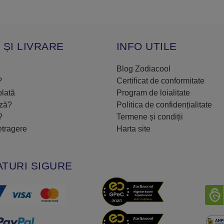
 ȘI LIVRARE
INFO UTILE
Blog Zodiacool
?
Certificat de conformitate
plată
Program de loialitate
ază?
Politica de confidențialitate
?
Termene și condiții
etragere
Harta site
TURI SIGURE