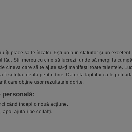
u îți place să le încalci. Ești un bun sfătuitor și un excelent 
ul tău. Știi mereu cu cine să lucrezi, unde să mergi la cumpă
de cineva care să te ajute să-ți manifești toate talentele. L
fi soluția ideală pentru tine. Datorită faptului că te poți ad
ană care obține ușor rezultatele dorite.
 personală:
unci când începi o nouă acțiune.
e, apoi ajută-i pe ceilalți.