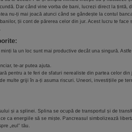
secundă. Dar când vine vorba de bani, lucrezi direct la țintă,
mintea nu-ți mai joacă atunci când se gândește la contul ban
 banilor, ții cont de părerea celor din jur. Acest lucru te face
.
orite:
inți la un loc sunt mai productive decât una singură. Astfel
ciar, te-ar putea ajuta.
ră pentru a te feri de sfaturi nerealiste din partea celor din j
de multe griji în a-ți asuma riscuri. Uneori, investițiile pe te
lui și a splinei. Splina se ocupă de transportul și de tran
face ca energiile să se miște. Pancreasul simbolizează libert
spre „eul" tău.