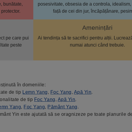
e, bunătate,
posesivitate, obsesia de a controla, idealis
t protector.
față de cei din jur, încăpățânare, pesi
Amenințări
ect pe care pui
Ai tendința să te sacrifici pentru alții. Lucrea
ltate peste
numai atunci când trebuie.
ținută în domeniile:
ate de tip
Lemn Yang
,
Foc Yang
,
Apă Yin
.
onalitate de tip
Foc Yang
,
Apă Yin
.
emn Yang
,
Foc Yang
,
Pământ Yang
.
ânt Yin este ajutată să se oragnizeze pe toate planurile d