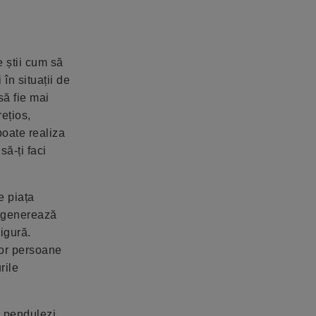
e știi cum să
 în situații de
 să fie mai
rețios,
poate realiza
să-ți faci
e piața
re generează
sigură.
ltor persoane
rile
.
i pendulezi