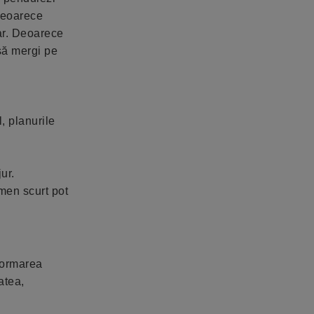
 deoarece
car. Deoarece
 să mergi pe
, planurile
ur.
rmen scurt pot
sformarea
atea,