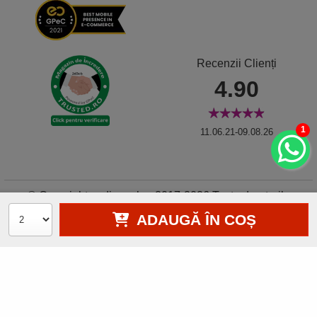
Recenzii Clienți
4.90
1
11.06.21-09.08.26
© Copyright zodiacool.ro 2017-2026 Toate drepturile
rezervate • Autorizație metale și pietre prețioase nr. 11837
ADAUGĂ ÎN COȘ
•
Gestionează preferințe cookies
0750619109