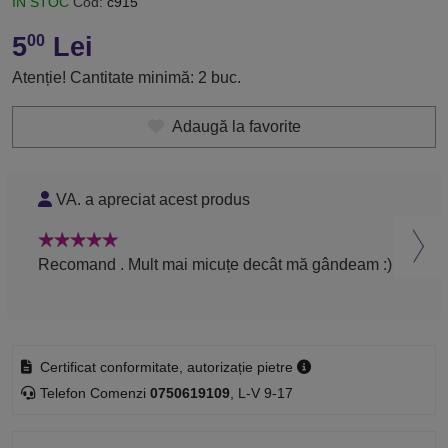
ÎN STOC
Cod:
c915
5
Lei
00
Atenție! Cantitate minimă: 2 buc.
Adaugă la favorite
VA. a apreciat acest produs
H
Recomand . Mult mai micuțe decât mă gândeam :)
Rec
Certificat conformitate, autorizație pietre
Telefon Comenzi
0750619109
, L-V 9-17