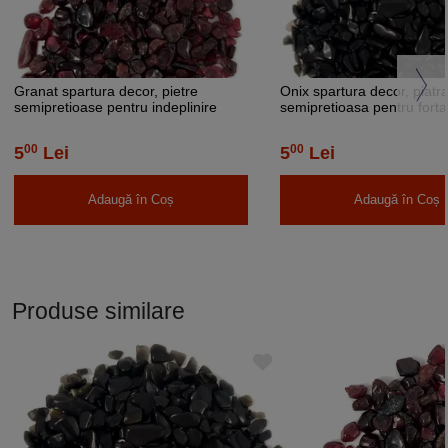
Granat spartura decor, pietre
Onix spartura decor, piatr
semipretioase pentru indeplinire
semipretioasa pentru forta
scopuri si dorinte, rosu visiniu 26g
interioara, cistale 1-3 mm
00
00
5
Lei
5
Lei
Adaugă în Coș
Adaugă în Coș
Produse similare