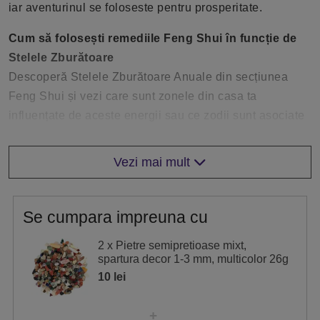
iar aventurinul se foloseste pentru prosperitate.
Cum să folosești remediile Feng Shui în funcție de
Stelele Zburătoare
Descoperă Stelele Zburătoare Anuale din secțiunea
Feng Shui și vezi care sunt zonele din casa ta
influențate de aceste energii sau ce zodii sunt asociate
cu ele. Odată identificate, așază obiectele de protecție
sau de activare în acele zone, sau poartă amuleta
Vezi mai mult
potrivită, consultând tabelul de mai jos pentru ghidare.
Stea
Semnificație
Se cumpara impreuna cu
3
Certuri
2 x Pietre semipretioase mixt,
9
Multiplicare
spartura decor 1-3 mm, multicolor 26g
10 lei