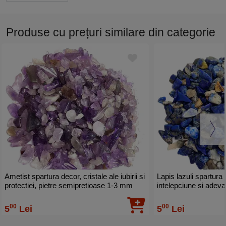
Produse cu prețuri similare din categorie
Ametist spartura decor, cristale ale iubirii si
Lapis lazuli spartura 
protectiei, pietre semipretioase 1-3 mm
intelepciune si adeva
mov 26g
albastru 26g
00
00
5
Lei
5
Lei