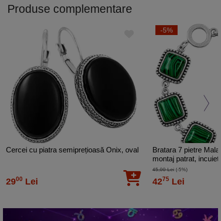
Produse complementare
chinezesti
Zi
4, 13, 22, 31
-5%
Nastere
Luna
Martie, Aprilie, Noiembrie
Nastere
Piatra
Cuart
Cercei cu piatra semiprețioasă Onix, oval
Bratara 7 pietre Malac
montaj patrat, incuiet
45,00 Lei
(-5%)
00
75
29
Lei
42
Lei