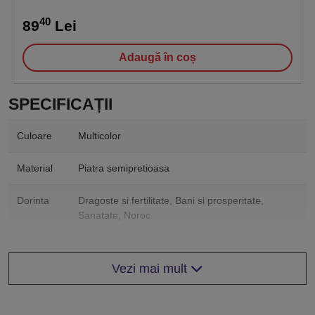
40
89
Lei
Adaugă în coș
SPECIFICAȚII
Culoare
Multicolor
Material
Piatra semipretioasa
Dorinta
Dragoste si fertilitate, Bani si prosperitate,
Sanatate, Noroc
Zodii
Berbec, Taur, Gemeni, Rac, Leu, Fecioara,
Europene
Balanta, Scorpion, Sagetator, Capricorn,
Vezi mai mult
Varsator, Pesti
Zodii
Tigru, Iepure, Dragon, Maimuta, Cocos