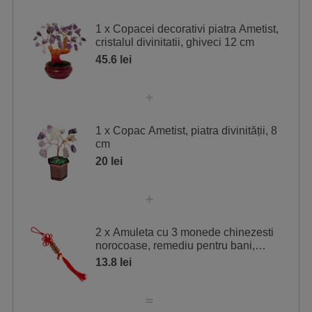
1 x Copacei decorativi piatra Ametist,
cristalul divinitatii, ghiveci 12 cm
45.6 lei
1 x Copac Ametist, piatra divinității, 8
cm
20 lei
2 x Amuleta cu 3 monede chinezesti
norocoase, remediu pentru bani,
șirag rosu
13.8 lei