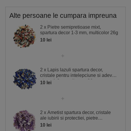
Alte persoane le cumpara impreuna
2 x Pietre semipretioase mixt,
spartura decor 1-3 mm, multicolor 26g
10 lei
2 x Lapis lazuli spartura decor,
cristale pentru intelepciune si adevar,
piatra 1-3 mm albastru 26g
10 lei
2 x Ametist spartura decor, cristale
ale iubirii si protectiei, pietre
semipretioase 1-3 mm mov 26g
10 lei