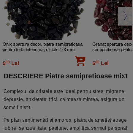
Onix spartura decor, piatra semipretioasa
Granat spartura decor
pentru forta interioara, cistale 1-3 mm
semipretioase pentru 
negru 26g
dorinte, rosu visiniu 
00
00
5
Lei
5
Lei
DESCRIERE Pietre semipretioase mixt
Complexul de cristale este ideal pentru stres, migrene,
depresie, anxietate, frici, calmeaza mintea, asigura un
somn linistit.
Pe plan sentimental si amoros, piatra de ametist atrage
iubire, senzualitate, pasiune, amplifica sarmul personal,