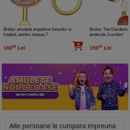
Breloc amuleta impotriva furturilor si
Breloc Trei Gardieni, l
tradarii, pentru steaua 7
protecție 3 ucideri
00
00
168
Lei
159
Lei
Alte persoane le cumpara impreuna