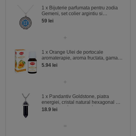
1 x Bijuterie parfumata pentru zodia
Gemeni, set colier argintiu si
pandantiv aromaterapie cu 4 discuri
59 lei
1 x Orange Ulei de portocale
aromaterapie, aroma fructata, gama
profesionala HEM aroma oil 10 ml
5.94 lei
1 x Pandantiv Goldstone, piatra
energiei, cristal natural hexagonal 34
mm dublu vârf albastru închis
18.9 lei