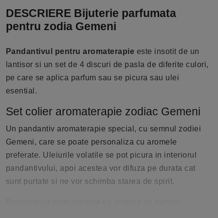
DESCRIERE Bijuterie parfumata
pentru zodia Gemeni
Pandantivul pentru aromaterapie
este insotit de un
lantisor si un set de 4 discuri de pasla de diferite culori,
pe care se aplica parfum sau se picura sau ulei
esential.
Set colier aromaterapie zodiac Gemeni
Un pandantiv aromaterapie special, cu semnul zodiei
Gemeni, care se poate personaliza cu aromele
preferate. Uleiurile volatile se pot picura in interiorul
pandantivului, apoi acestea vor difuza pe durata cat
sunt purtate si ne vor schimba starea de spirit.
Pandantivul aromaterapie va asigura un parfum
constant pe parcursul zilei si aduce stare de bine.