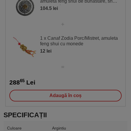
amuletă feng shui de bunăstare, snur
negru, unisex
104.5 lei
1 x Canaf Zodia Porc/Mistret, amuleta
feng shui cu monede
12 lei
65
288
Lei
Adaugă în coș
SPECIFICAȚII
Culoare
Argintiu