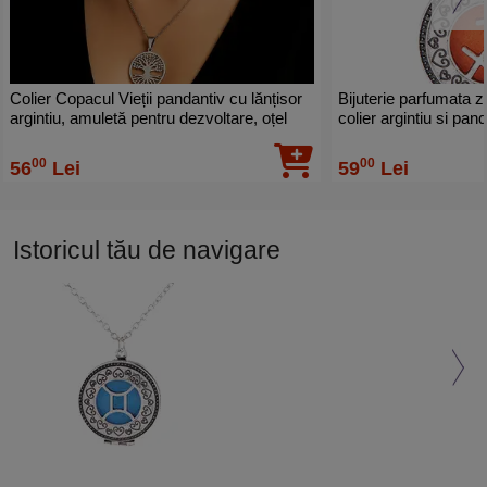
Colier Copacul Vieții pandantiv cu lănțisor
Bijuterie parfumata z
argintiu, amuletă pentru dezvoltare, oțel
colier argintiu si pa
inoxidabil 3 cm
4 discuri diverse culo
00
00
56
Lei
59
Lei
Istoricul tău de navigare