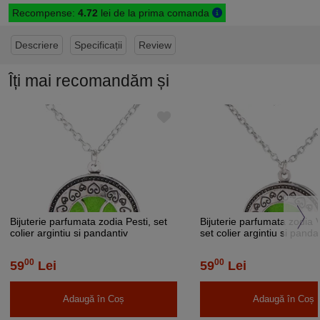
Recompense:
4.72
lei de la prima comanda
Descriere
Specificații
Review
Îți mai recomandăm și
Bijuterie parfumata zodia Pesti, set
Bijuterie parfumata zodia 
colier argintiu si pandantiv
set colier argintiu si panda
aromaterapie cu 4 discuri diverse
aromaterapie cu 4 discuri 
culori
culori
00
00
59
Lei
59
Lei
Adaugă în Coș
Adaugă în Coș