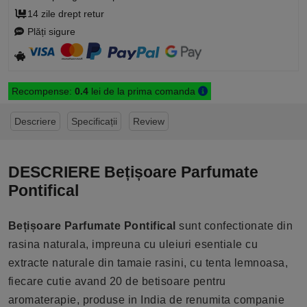
14 zile drept retur
Plăți sigure
Recompense:
0.4
lei de la prima comanda
Descriere
Specificații
Review
DESCRIERE Bețișoare Parfumate
Pontifical
Bețișoare Parfumate Pontifical
sunt confectionate din
rasina naturala, impreuna cu uleiuri esentiale cu
extracte naturale din tamaie rasini, cu tenta lemnoasa,
fiecare cutie avand 20 de betisoare pentru
aromaterapie, produse in India de renumita companie