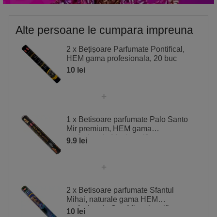
Alte persoane le cumpara impreuna
2 x Bețișoare Parfumate Pontifical,
HEM gama profesionala, 20 buc
10 lei
1 x Betisoare parfumate Palo Santo
Mir premium, HEM gama
profesionala Myrth purificare
9.9 lei
2 x Betisoare parfumate Sfantul
Mihai, naturale gama HEM
profesionala San Miguel purificare,
10 lei