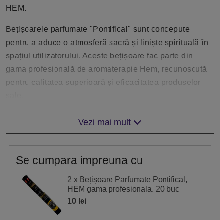
HEM.
Bețișoarele parfumate "Pontifical" sunt concepute
pentru a aduce o atmosferă sacră și liniște spirituală în
spațiul utilizatorului. Aceste bețișoare fac parte din
gama profesională de aromaterapie Hem, recunoscută
pentru calitatea superioară și eficacitatea produselor
sale.
Caracteristici ale Bețișoarelor Pontifical
Vezi mai mult
Aroma sacră
: Bețișoarele Pontifical au o aromă
distinctivă, inspirată de mirosurile sacre folosite în
Se cumpara impreuna cu
ritualurile religioase, având note rășinoase și
balsamice.
2 x Bețișoare Parfumate Pontifical,
Ingrediente de calitate
: Aceste bețișoare sunt
HEM gama profesionala, 20 buc
fabricate din ingrediente naturale de înaltă calitate,
10 lei
asigurând o ardere uniformă și o dispersie eficientă a
aromei.