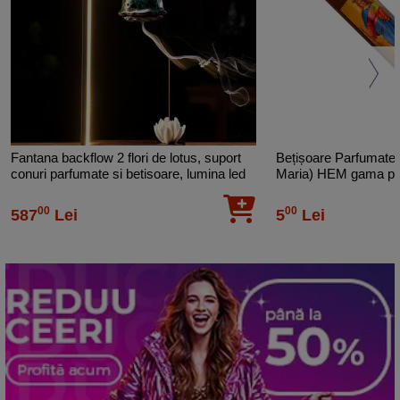
Pentru gama larga si produsele de calitate superioara,
Hem Corporation este castigatoare al premiului Top
Export la nivel mondial.
Fantana backflow 2 flori de lotus, suport
Bețișoare Parfumate
conuri parfumate si betisoare, lumina led
Maria) HEM gama pro
50 cm
00
00
587
Lei
5
Lei