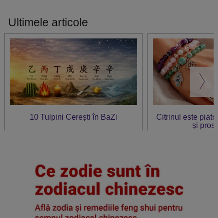
Ultimele articole
10 Tulpini Cerești în BaZi
Citrinul este piat
și prosp