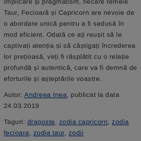
implicare și pragmatism, fiecare femeie
Taur, Fecioară și Capricorn are nevoie de
o abordare unică pentru a fi sedusă în
mod eficient. Odată ce ați reușit să le
captivați atenția și să câștigați încrederea
lor prețioasă, veți fi răsplătit cu o relație
profundă și autentică, care va fi demnă de
eforturile și așteptările voastre.
Autor:
Andreea Inea
, publicat la data
24.03.2019
Taguri:
dragoste
,
zodia capricorn
,
zodia
fecioara
,
zodia taur
,
zodii