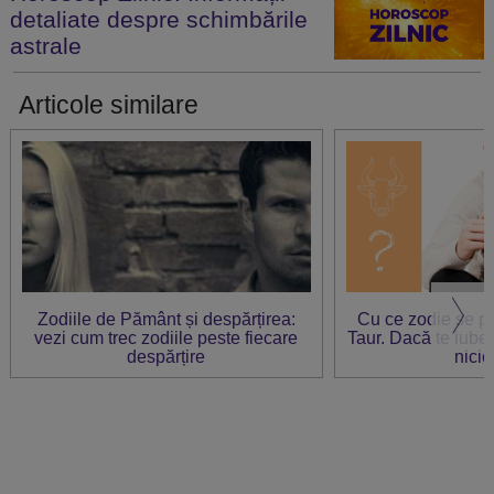
detaliate despre schimbările
astrale
Articole similare
Zodiile de Pământ și despărțirea:
Cu ce zodie se po
vezi cum trec zodiile peste fiecare
Taur. Dacă te iubeș
despărțire
nici