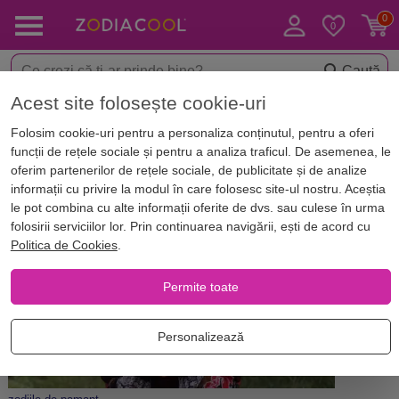
Caută
Acest site folosește cookie-uri
Acasă
Blog
Horoscop. Zodii
Folosim cookie-uri pentru a personaliza conținutul, pentru a oferi
Descoperă trucuri pentru a seduce
funcții de rețele sociale și pentru a analiza traficul. De asemenea, le
femei din zodiile de PĂMÂNT
oferim partenerilor de rețele sociale, de publicitate și de analize
informații cu privire la modul în care folosesc site-ul nostru. Aceștia
le pot combina cu alte informații oferite de dvs. sau culese în urma
folosirii serviciilor lor. Prin continuarea navigării, ești de acord cu
Politica de Cookies
.
Permite toate
Personalizează