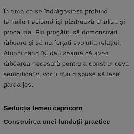
În timp ce se îndrăgostesc profund,
femeile Fecioară își păstrează analiza și
precauția. Fiți pregătiți să demonstrați
răbdare și să nu forțați evoluția relației.
Atunci când își dau seama că aveți
răbdarea necesară pentru a construi ceva
semnificativ, vor fi mai dispuse să lase
garda jos.
Seducția femeii capricorn
Construirea unei fundații practice