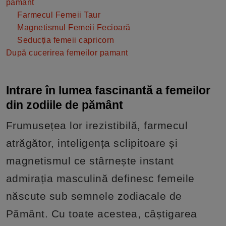
pământ
Farmecul Femeii Taur
Magnetismul Femeii Fecioară
Seducția femeii capricorn
După cucerirea femeilor pamant
Intrare în lumea fascinantă a femeilor
din zodiile de pământ
Frumusețea lor irezistibilă, farmecul
atrăgător, inteligența sclipitoare și
magnetismul ce stârnește instant
admirația masculină definesc femeile
născute sub semnele zodiacale de
Pământ. Cu toate acestea, câștigarea