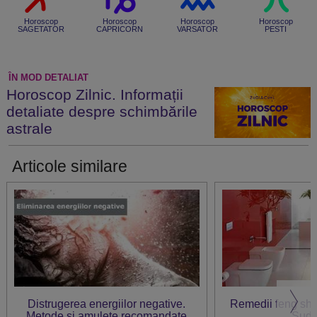
Horoscop
Horoscop
Horoscop
Horoscop
SAGETATOR
CAPRICORN
VARSATOR
PESTI
ÎN MOD DETALIAT
Horoscop Zilnic. Informații
detaliate despre schimbările
astrale
Articole similare
Distrugerea energiilor negative.
Remedii feng shu
Metode și amulete recomandate
Sud-