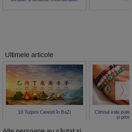
Ultimele articole
10 Tulpini Cerești în BaZi
Citrinul este piat
și prosp
Alte persoane au căutat și