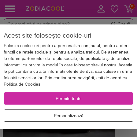
Caută
Acest site folosește cookie-uri
Acasă
Blog
Astrologie
Folosim cookie-uri pentru a personaliza conținutul, pentru a oferi
Ai găsit un nasture? Vei avea
funcții de rețele sociale și pentru a analiza traficul. De asemenea,
noroc! Află ce alte obiecte
le oferim partenerilor de rețele sociale, de publicitate și de analize
informații cu privire la modul în care folosesc site-ul nostru. Aceștia
neobișnuite aduc norocul
le pot combina cu alte informații oferite de dvs. sau culese în urma
folosirii serviciilor lor. Prin continuarea navigării, ești de acord cu
Politica de Cookies
.
Permite toate
Personalizează