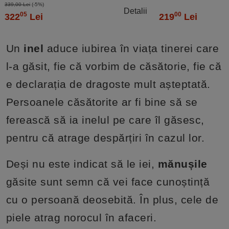
minute, e-mail
339,00 Lei
(-5%)
Detalii
05
00
322
Lei
219
Lei
Un
inel
aduce iubirea în viața tinerei care
l-a găsit, fie că vorbim de căsătorie, fie că
e declarația de dragoste mult așteptată.
Persoanele căsătorite ar fi bine să se
ferească să ia inelul pe care îl găsesc,
pentru că atrage despărțiri în cazul lor.
Deși nu este indicat să le iei,
mănușile
găsite sunt semn că vei face cunoștință
cu o persoană deosebită. În plus, cele de
piele atrag norocul în afaceri.