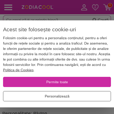
Caută
Acest site folosește cookie-uri
Acasă
Zodii
Zodiac european
Compatibilitate zodii
Folosim cookie-uri pentru a personaliza conținutul, pentru a oferi
Compatibilitatea Scorpion -
funcții de rețele sociale și pentru a analiza traficul. De asemenea,
Săgetător
le oferim partenerilor de rețele sociale, de publicitate și de analize
informații cu privire la modul în care folosesc site-ul nostru. Aceștia
le pot combina cu alte informații oferite de dvs. sau culese în urma
folosirii serviciilor lor. Prin continuarea navigării, ești de acord cu
Într-o relație plină de pasiune și provocări,
Politica de Cookies
.
comunicarea sinceră depășește orice diferențe și
certuri.
Permite toate
Personalizează
Scorpionul:
zodie de Apă, Fixă
Personalitate: Pluton