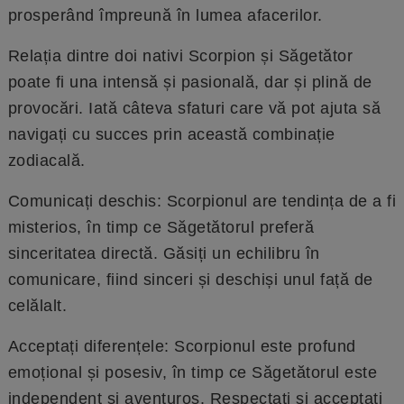
prosperând împreună în lumea afacerilor.
Relația dintre doi nativi Scorpion și Săgetător
poate fi una intensă și pasională, dar și plină de
provocări. Iată câteva sfaturi care vă pot ajuta să
navigați cu succes prin această combinație
zodiacală.
Comunicați deschis: Scorpionul are tendința de a fi
misterios, în timp ce Săgetătorul preferă
sinceritatea directă. Găsiți un echilibru în
comunicare, fiind sinceri și deschiși unul față de
celălalt.
Acceptați diferențele: Scorpionul este profund
emoțional și posesiv, în timp ce Săgetătorul este
independent și aventuros. Respectați și acceptați