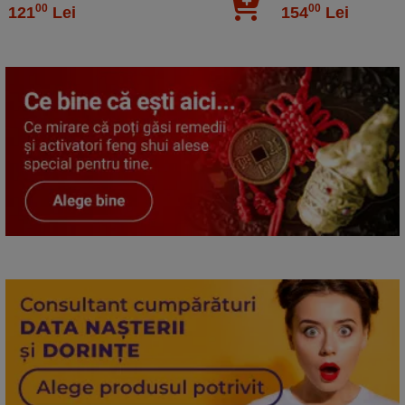
00
00
121
Lei
154
Lei