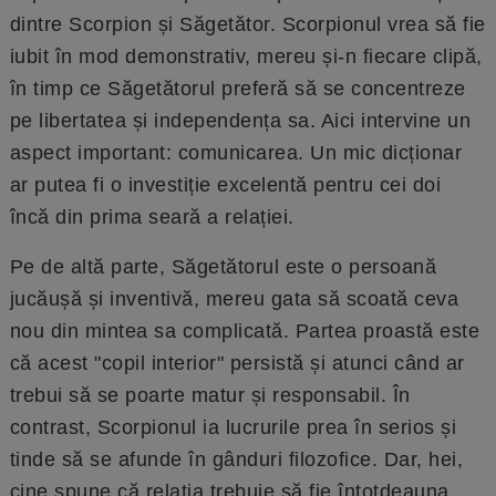
dintre Scorpion și Săgetător. Scorpionul vrea să fie
iubit în mod demonstrativ, mereu și-n fiecare clipă,
în timp ce Săgetătorul preferă să se concentreze
pe libertatea și independența sa. Aici intervine un
aspect important: comunicarea. Un mic dicționar
ar putea fi o investiție excelentă pentru cei doi
încă din prima seară a relației.
Pe de altă parte, Săgetătorul este o persoană
jucăușă și inventivă, mereu gata să scoată ceva
nou din mintea sa complicată. Partea proastă este
că acest "copil interior" persistă și atunci când ar
trebui să se poarte matur și responsabil. În
contrast, Scorpionul ia lucrurile prea în serios și
tinde să se afunde în gânduri filozofice. Dar, hei,
cine spune că relația trebuie să fie întotdeauna