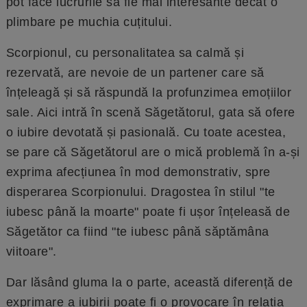
pot face lucrurile să fie mai interesante decât o
plimbare pe muchia cuțitului.
Scorpionul, cu personalitatea sa calmă și
rezervată, are nevoie de un partener care să
înțeleagă și să răspundă la profunzimea emoțiilor
sale. Aici intră în scenă Săgetătorul, gata să ofere
o iubire devotată și pasională. Cu toate acestea,
se pare că Săgetătorul are o mică problemă în a-și
exprima afecțiunea în mod demonstrativ, spre
disperarea Scorpionului. Dragostea în stilul "te
iubesc până la moarte" poate fi ușor înțeleasă de
Săgetător ca fiind "te iubesc până săptămâna
viitoare".
Dar lăsând gluma la o parte, această diferență de
exprimare a iubirii poate fi o provocare în relația