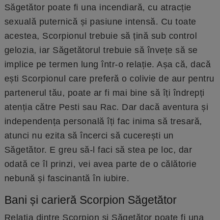
Săgetător poate fi una incendiară, cu atracție
sexuală puternică și pasiune intensă. Cu toate
acestea, Scorpionul trebuie să țină sub control
gelozia, iar Săgetătorul trebuie să învețe să se
implice pe termen lung într-o relație. Așa că, dacă
ești Scorpionul care preferă o colivie de aur pentru
partenerul tău, poate ar fi mai bine să îți îndrepți
atenția către Pesti sau Rac. Dar dacă aventura și
independența personală îți fac inima să tresară,
atunci nu ezita să încerci să cucerești un
Săgetător. E greu să-l faci să stea pe loc, dar
odată ce îl prinzi, vei avea parte de o călătorie
nebună și fascinantă în iubire.
Bani și carieră Scorpion Săgetător
Relația dintre Scorpion și Săgetător poate fi una