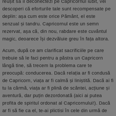
reușit să îl deconectezi pe Capricornul iubit, vei
descoperi că eforturile tale sunt recompensate pe
deplin: așa cum este orice Pământ, el este
senzual și tandru. Capricornul este un semn
rezervat, așa că, din nou, rabdare este cuvântul
magic, deoarece își dezvăluie greu în fața altora.
Acum, după ce am clarificat sacrificiile pe care
trebuie să le faci pentru a păstra un Capricorn
lângă tine, să trecem la problema care te
preocupă: conducerea. Dacă relația ar fi condusă
de Capricorn, viața ar fi calmă și liniștită. Dacă ai fi
tu la cârmă, viața ar fi plină de scântei, acțiune și
aventură, dar puțin dezordonată (aici ai putea
profita de spiritul ordonat al Capricornului!). Dacă
ar fi să fie ca el, te-ai plictisi în cele din urmă de