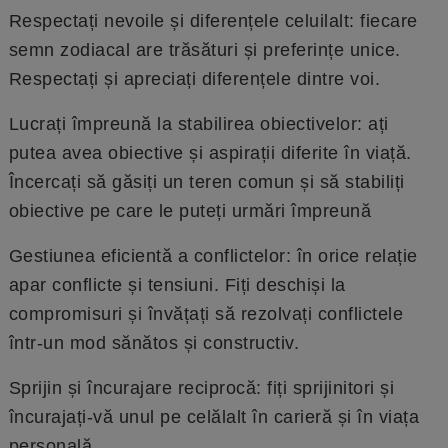
Respectați nevoile și diferențele celuilalt: fiecare
semn zodiacal are trăsături și preferințe unice.
Respectați și apreciați diferențele dintre voi.
Lucrați împreună la stabilirea obiectivelor: ați
putea avea obiective și aspirații diferite în viață.
Încercați să găsiți un teren comun și să stabiliți
obiective pe care le puteți urmări împreună
Gestiunea eficientă a conflictelor: în orice relație
apar conflicte și tensiuni. Fiți deschiși la
compromisuri și învățați să rezolvați conflictele
într-un mod sănătos și constructiv.
Sprijin și încurajare reciprocă: fiți sprijinitori și
încurajați-vă unul pe celălalt în carieră și în viața
personală.