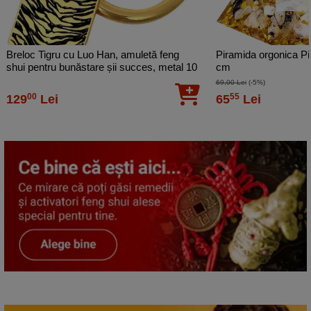
Breloc Tigru cu Luo Han, amuletă feng
Piramida orgonica Pia
shui pentru bunăstare șii succes, metal 10
cm
cm
69,00 Lei
(-5%)
00
55
129
Lei
65
Lei