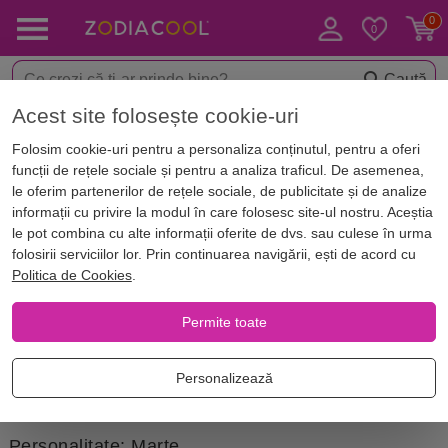
Caută
Acest site folosește cookie-uri
Acasă
Zodii
Zodiac european
Compatibilitate zodii
Folosim cookie-uri pentru a personaliza conținutul, pentru a oferi
Compatibilitatea Berbec -
funcții de rețele sociale și pentru a analiza traficul. De asemenea,
Capricorn
le oferim partenerilor de rețele sociale, de publicitate și de analize
informații cu privire la modul în care folosesc site-ul nostru. Aceștia
le pot combina cu alte informații oferite de dvs. sau culese în urma
folosirii serviciilor lor. Prin continuarea navigării, ești de acord cu
Într-o relație pasională și intensă, îmbrățișată de
Politica de Cookies
.
susținere și înțelegere, se strecoară umbra
reproșurilor, cu precădere cele legate de gelozie.
Permite toate
Personalizează
Berbecul
: zodie de Foc, Cardinală
Personalitate: Marte