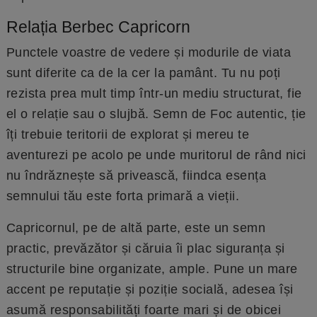
Relația Berbec Capricorn
Punctele voastre de vedere și modurile de viata
sunt diferite ca de la cer la pamânt. Tu nu poți
rezista prea mult timp într-un mediu structurat, fie
el o relație sau o slujbă. Semn de Foc autentic, ție
îți trebuie teritorii de explorat și mereu te
aventurezi pe acolo pe unde muritorul de rând nici
nu îndrăznește să privească, fiindca esența
semnului tău este forta primară a vieții.
Capricornul, pe de altă parte, este un semn
practic, prevăzător și căruia îi plac siguranța și
structurile bine organizate, ample. Pune un mare
accent pe reputație și poziție socială, adesea își
asumă responsabilități foarte mari și de obicei