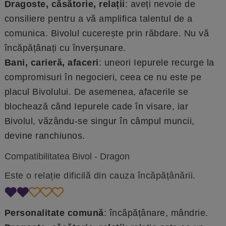
Dragoste, căsătorie, relații
: aveți nevoie de
consiliere pentru a vă amplifica talentul de a
comunica. Bivolul cucerește prin răbdare. Nu vă
încăpățânați cu înverșunare.
Bani, carieră, afaceri
: uneori Iepurele recurge la
compromisuri în negocieri, ceea ce nu este pe
placul Bivolului. De asemenea, afacerile se
blochează când Iepurele cade în visare, iar
Bivolul, văzându-se singur în câmpul muncii,
devine ranchiunos.
Compatibilitatea Bivol - Dragon
Este o relație dificilă din cauza încăpățânării.
Personalitate comună
: încăpățânare, mândrie.