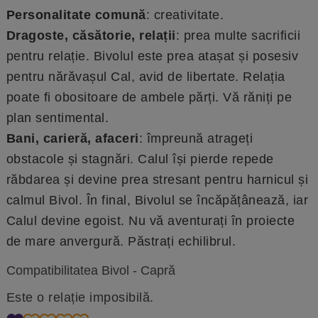
Personalitate comună
: creativitate.
Dragoste, căsătorie, relații
: prea multe sacrificii
pentru relație. Bivolul este prea atașat și posesiv
pentru nărăvașul Cal, avid de libertate. Relația
poate fi obositoare de ambele părți. Vă răniți pe
plan sentimental.
Bani, carieră, afaceri
: împreună atrageți
obstacole și stagnări. Calul își pierde repede
răbdarea și devine prea stresant pentru harnicul și
calmul Bivol. În final, Bivolul se încăpățânează, iar
Calul devine egoist. Nu vă aventurați în proiecte
de mare anvergură. Păstrați echilibrul.
Compatibilitatea Bivol - Capră
Este o relație imposibilă.