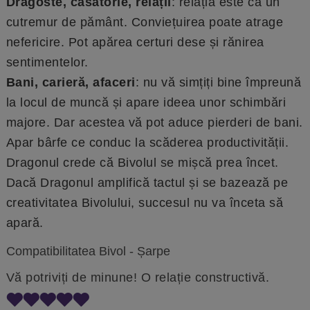
Dragoste, căsătorie, relații
: relația este ca un
cutremur de pământ. Conviețuirea poate atrage
nefericire. Pot apărea certuri dese și rănirea
sentimentelor.
Bani, carieră, afaceri
: nu vă simțiți bine împreună
la locul de muncă și apare ideea unor schimbări
majore. Dar acestea vă pot aduce pierderi de bani.
Apar bârfe ce conduc la scăderea productivității.
Dragonul crede că Bivolul se mișcă prea încet.
Dacă Dragonul amplifică tactul și se bazează pe
creativitatea Bivolului, succesul nu va înceta să
apară.
Compatibilitatea Bivol - Șarpe
Vă potriviți de minune! O relație constructivă.