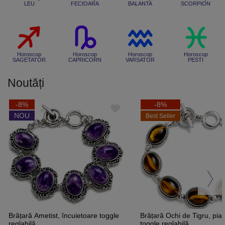
LEU
FECIOARA
BALANTA
SCORPION
Horoscop
Horoscop
Horoscop
Horoscop
SAGETATOR
CAPRICORN
VARSATOR
PESTI
Noutăți
-8%
-8%
NOU
Best Seller
Brățară Ametist, încuietoare toggle
Brățară Ochi de Tigru, piat
reglabilă
toggle reglabilă