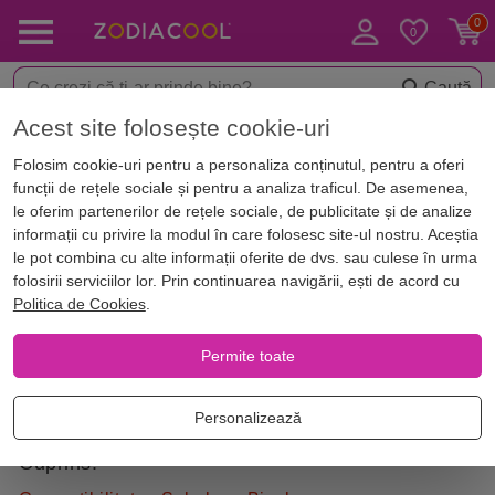
Caută
Acest site folosește cookie-uri
Acasă
Zodii
Zodiac chinezesc
Compatibilitate zodii
Compatibi
Folosim cookie-uri pentru a personaliza conținutul, pentru a oferi
Compatibilitate zodia Bivol
funcții de rețele sociale și pentru a analiza traficul. De asemenea,
le oferim partenerilor de rețele sociale, de publicitate și de analize
informații cu privire la modul în care folosesc site-ul nostru. Aceștia
Nativii Bivol sunt cunoscuți pentru stabilitatea, hărnicia și
le pot combina cu alte informații oferite de dvs. sau culese în urma
devotamentul lor, dar compatibilitatea lor în relații
folosirii serviciilor lor. Prin continuarea navigării, ești de acord cu
profesionale și amoroase poate varia în funcție de zodia
Politica de Cookies
.
partenerului. Cu Șobolanul, Bivolul poate avea o relație
echilibrată, în timp ce Tigru și Dragonul sunt mai aventuroși.
Permite toate
Compatibilitatea cu alte semne precum Iepurele, Șarpele
sau Calul poate fi echilibrată, având o armonie relativă în
Personalizează
relații, datorită complementării trăsăturilor.
Cuprins: