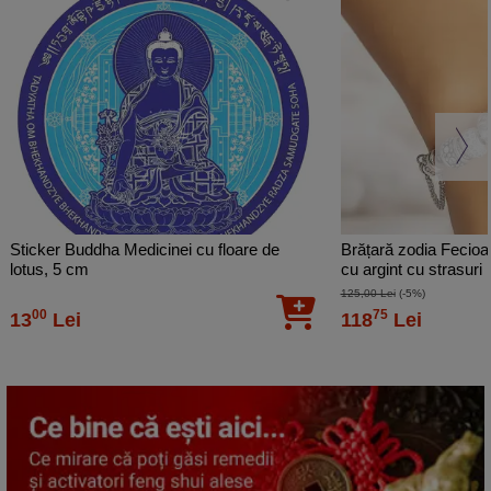
Sticker Buddha Medicinei cu floare de
Brățară zodia Fecioar
lotus, 5 cm
cu argint cu strasuri
inox solid de calitate
125,00 Lei
(-5%)
00
75
13
Lei
118
Lei