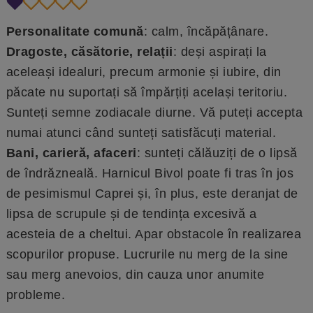
Personalitate comună
: calm, încăpățânare.
Dragoste, căsătorie, relații
: deși aspirați la
aceleași idealuri, precum armonie și iubire, din
păcate nu suportați să împărțiți același teritoriu.
Sunteți semne zodiacale diurne. Vă puteți accepta
numai atunci când sunteți satisfăcuți material.
Bani, carieră, afaceri
: sunteți călăuziți de o lipsă
de îndrăzneală. Harnicul Bivol poate fi tras în jos
de pesimismul Caprei și, în plus, este deranjat de
lipsa de scrupule și de tendința excesivă a
acesteia de a cheltui. Apar obstacole în realizarea
scopurilor propuse. Lucrurile nu merg de la sine
sau merg anevoios, din cauza unor anumite
probleme.