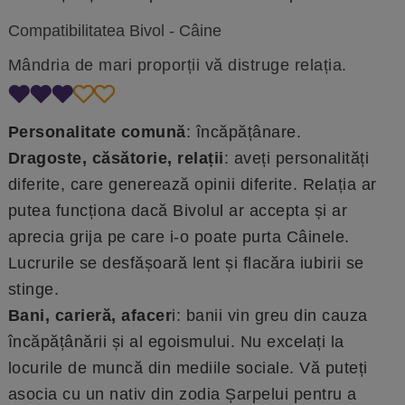
Compatibilitatea Bivol - Câine
Mândria de mari proporții vă distruge relația.
Personalitate comună
: încăpățânare.
Dragoste, căsătorie, relații
: aveți personalități
diferite, care generează opinii diferite. Relația ar
putea funcționa dacă Bivolul ar accepta și ar
aprecia grija pe care i-o poate purta Câinele.
Lucrurile se desfășoară lent și flacăra iubirii se
stinge.
Bani, carieră, afacer
i: banii vin greu din cauza
încăpățânării și al egoismului. Nu excelați la
locurile de muncă din mediile sociale. Vă puteți
asocia cu un nativ din zodia Șarpelui pentru a