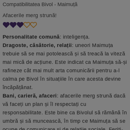
Compatibilitatea Bivol - Maimuță
Afacerile merg strună!
Personalitate comună
: inteligența.
Dragoste, căsătorie, relații
: uneori Maimuța
trebuie să se mai potolească și să treacă la viteză
mai mică de acțiune. Este indicat ca Maimuța să-și
rafineze cât mai mult arta comunicării pentru a-l
calma pe Bivol în situațiile în care acesta devine
încăpățânat.
Bani, carieră, afaceri
: afacerile merg strună dacă
vă faceți un plan și îl respectați cu
responsabilitate. Este bine ca Bivolul să rămână în
umbră și să muncească, în timp ce Maimuța să se
ocupe de comunicare și de relațiie sociale. Feriți-