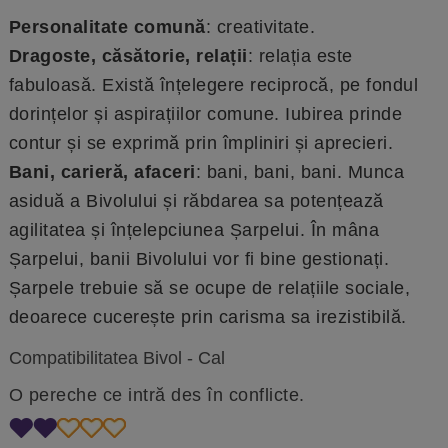
Personalitate comună
: creativitate.
Dragoste, căsătorie, relații
: relația este
fabuloasă. Există înțelegere reciprocă, pe fondul
dorințelor și aspirațiilor comune. Iubirea prinde
contur și se exprimă prin împliniri și aprecieri.
Bani, carieră, afaceri
: bani, bani, bani. Munca
asiduă a Bivolului și răbdarea sa potențează
agilitatea și înțelepciunea Șarpelui. În mâna
Șarpelui, banii Bivolului vor fi bine gestionați.
Șarpele trebuie să se ocupe de relațiile sociale,
deoarece cucerește prin carisma sa irezistibilă.
Compatibilitatea Bivol - Cal
O pereche ce intră des în conflicte.