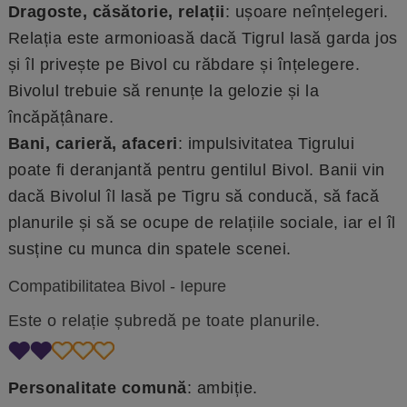
Dragoste, căsătorie, relații
: ușoare neînțelegeri.
Relația este armonioasă dacă Tigrul lasă garda jos
și îl privește pe Bivol cu răbdare și înțelegere.
Bivolul trebuie să renunțe la gelozie și la
încăpățânare.
Bani, carieră, afaceri
: impulsivitatea Tigrului
poate fi deranjantă pentru gentilul Bivol. Banii vin
dacă Bivolul îl lasă pe Tigru să conducă, să facă
planurile și să se ocupe de relațiile sociale, iar el îl
susține cu munca din spatele scenei.
Compatibilitatea Bivol - Iepure
Este o relație șubredă pe toate planurile.
Personalitate comună
: ambiție.