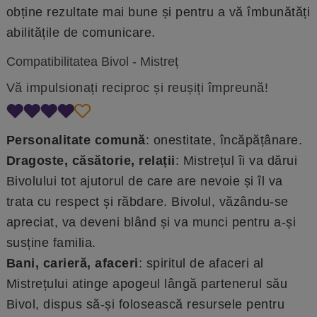
obține rezultate mai bune și pentru a vă îmbunătăți
abilitățile de comunicare.
Compatibilitatea Bivol - Mistreț
Vă impulsionați reciproc și reușiți împreună!
Personalitate comună
: onestitate, încăpățânare.
Dragoste, căsătorie, relații
: Mistrețul îi va dărui
Bivolului tot ajutorul de care are nevoie și îl va
trata cu respect și răbdare. Bivolul, văzându-se
apreciat, va deveni blând și va munci pentru a-și
susține familia.
Bani, carieră, afaceri
: spiritul de afaceri al
Mistrețului atinge apogeul lângă partenerul său
Bivol, dispus să-și folosească resursele pentru