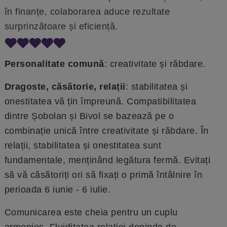
în finanțe, colaborarea aduce rezultate
surprinzătoare și eficiență.
Personalitate comună
: creativitate și răbdare.
Dragoste, căsătorie, relații
: stabilitatea și
onestitatea vă țin împreună. Compatibilitatea
dintre Șobolan și Bivol se bazează pe o
combinație unică între creativitate și răbdare. În
relații, stabilitatea și onestitatea sunt
fundamentale, menținând legătura fermă. Evitați
să vă căsătoriți ori să fixați o primă întâlnire în
perioada 6 iunie - 6 iulie.
Comunicarea este cheia pentru un cuplu
armonios. Fluiditatea relației depinde de