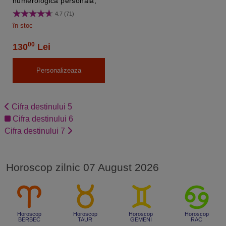
numerologică personală,
livrare pe E-mail cca 24
4.7 (71)
pagini
în stoc
00
130
Lei
Personalizeaza
Cifra destinului 5
Cifra destinului 6
Cifra destinului 7
Horoscop zilnic 07 August 2026
Horoscop
Horoscop
Horoscop
Horoscop
BERBEC
TAUR
GEMENI
RAC