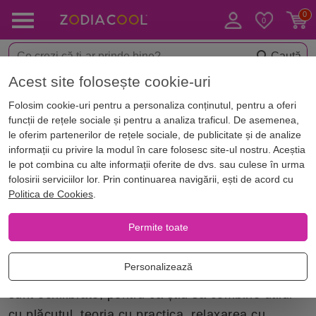
Caută
Acest site folosește cookie-uri
Acasă
Numerologie
Calcul cifra destinului
Cifra destinului 6
Folosim cookie-uri pentru a personaliza conținutul, pentru a oferi
Cifra destinului 6
funcții de rețele sociale și pentru a analiza traficul. De asemenea,
le oferim partenerilor de rețele sociale, de publicitate și de analize
informații cu privire la modul în care folosesc site-ul nostru. Aceștia
Calea vieții
le pot combina cu alte informații oferite de dvs. sau culese în urma
Persoanele cu cifra destinului 6 se simt împlinite
folosirii serviciilor lor. Prin continuarea navigării, ești de acord cu
Politica de Cookies
.
fac ceva creativ, echilibrat, armonios și când au o
familie fericită.
Permite toate
Caracteristici pozitive
Personalizează
Persoanele care au destinul guvernat de cifra 6
sunt echilibrate, pentru că știu să combine utilul
cu plăcutul, teoria cu practica, relaxarea cu