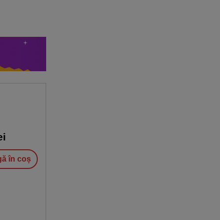
ei
ă în coș