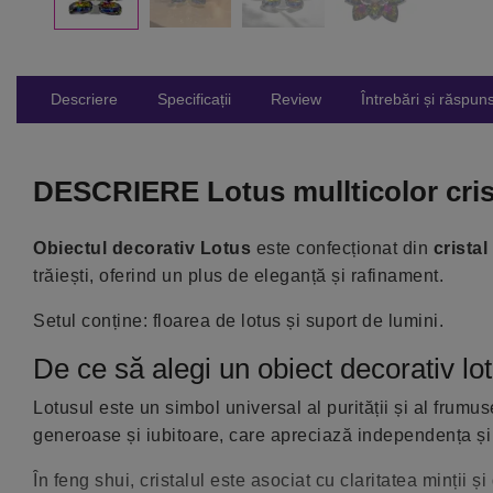
Descriere
Specificații
Review
Întrebări și răspuns
DESCRIERE Lotus mullticolor crist
Obiectul decorativ Lotus
este confecționat din
cristal
trăiești, oferind un plus de eleganță și rafinament.
Setul conține: floarea de lotus și suport de lumini.
De ce să alegi un obiect decorativ lot
Lotusul este un simbol universal al purității și al frumus
generoase și iubitoare, care apreciază independența și in
În feng shui, cristalul este asociat cu claritatea minții 