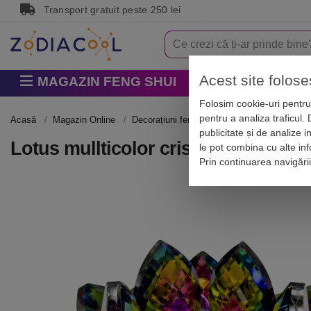
Transport gratuit peste 250 lei
Acest site folose
MAGAZIN FENG SHUI
Horoscop
Zodi
Folosim cookie-uri pentru 
pentru a analiza traficul.
Acasă
Magazin Online
Decorațiuni feng shui casa
Obiecte feng 
publicitate și de analize i
Lotus mullticolor cristal cu suport 
le pot combina cu alte info
Prin continuarea navigări