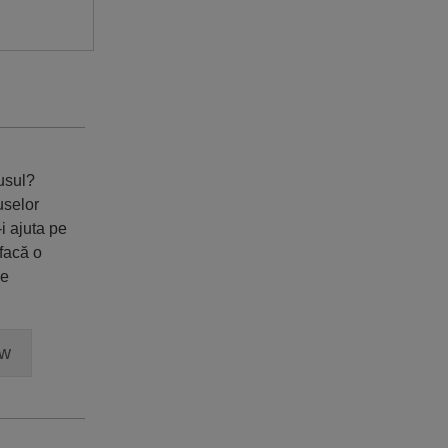
dusul?
uselor
i ajuta pe
 facă o
ne
ew