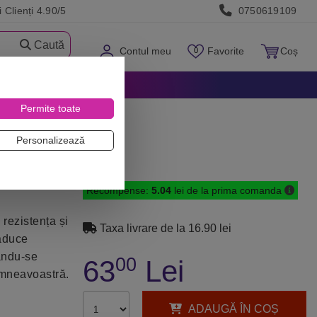
 Clienți 4.90/5
0750619109
Caută
Contul meu
Favorite
Coș
Permite toate
Personalizează
Recompense:
5.04
lei de la prima comanda
 rezistența și
Taxa livrare de la 16.90 lei
 aduce
rându-se
00
63
Lei
dumneavoastră.
ADAUGĂ ÎN COȘ