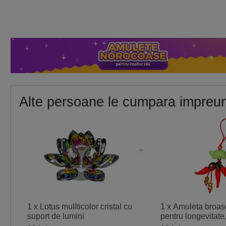
Alte persoane le cumpara impreu
1 x Lotus mullticolor cristal cu
1 x Amuleta broas
suport de lumini
pentru longevitate,
verde