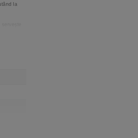
utând la
, servește
 să atragă