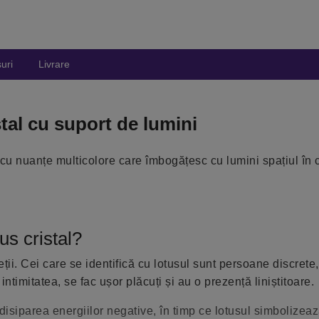
uri
Livrare
al cu suport de lumini
cu nuanțe multicolore care îmbogățesc cu lumini spațiul în 
us cristal?
eții. Cei care se identifică cu lotusul sunt persoane discrete
timitatea, se fac ușor plăcuți și au o prezență liniștitoare.
și disiparea energiilor negative, în timp ce lotusul simbolizeaz