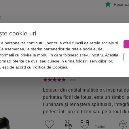
Recenzii
ște cookie-uri
i
Astrologie
Numerologie
Feng Shui
Vise
a personaliza conținutul, pentru a oferi funcții de rețele sociale și
 De asemenea, le oferim partenerilor de rețele sociale, de
shui pe zodii
Lotus mullticolor cristal cu suport de lumini
nformații cu privire la modul în care folosesc site-ul nostru. Aceștia
de lumini
rmații oferite de dvs. sau culese în urma folosirii serviciilor lor.
i, ești de acord cu
Politica de Cookies
.
1 VOT
Lotusul din cristal multicolor, inspirat de
puritatea florii de lotus, este un simbol
iluminare și renaștere spirituală, integ
perfect într-un colț zen sau pe biroul 
Familie