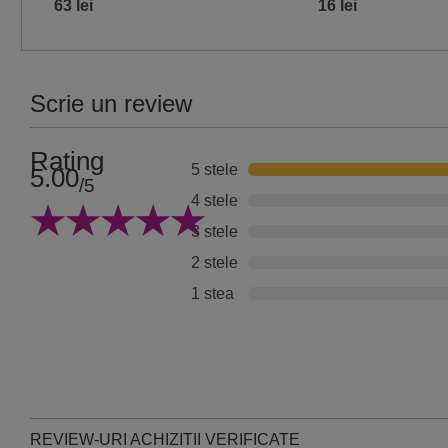
63 lei
16 lei
Scrie un review
Rating
5 stele
5.00
/5
4 stele
3 stele
2 stele
1 stea
REVIEW-URI ACHIZITII VERIFICATE