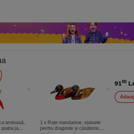
na
00
91
L
Adaug
ca țestoasă,
1 x Rațe mandarine, statuete
 piatra jad
pentru dragoste și căsătorie,
set 2 buc. lemn 5 cm