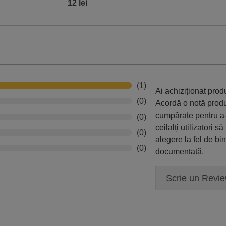
12 lei
(1)
Ai achiziționat pro
(0)
Acordă o notă prod
cumpărate pentru a-
(0)
ceilalți utilizatori să
(0)
alegere la fel de bi
(0)
documentată.
Scrie un Revi