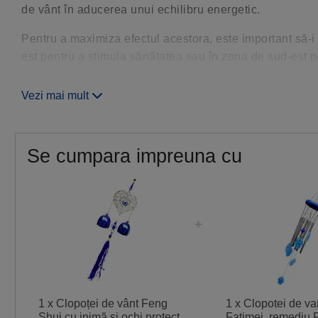
de vânt în aducerea unui echilibru energetic.
Pentru a maximiza efectul acestora, este important să-i 
est pentru a stimula sănătatea sau în zona de sud-est p
Ochii protectori reprezintă un scut împotriva energiilor n
Vezi mai mult
obiecte decorative în mediul tău cotidian este un pas si
Se cumpara impreuna cu
1 x Clopoței de vânt Feng
1 x Clopotei de v
Shui cu inimă și ochi protector,
Fatimei, remediu 