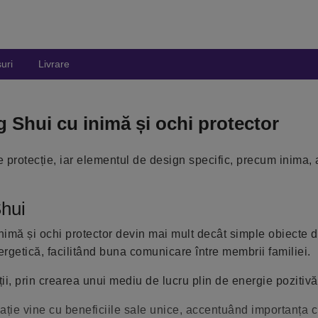
uri
Livrare
Shui cu inimă și ochi protector
 protecție, iar elementul de design specific, precum inima, 
Shui
inimă și ochi protector devin mai mult decât simple obiecte d
ergetică, facilitând buna comunicare între membrii familiei.
tății, prin crearea unui mediu de lucru plin de energie pozitivă
ație vine cu beneficiile sale unice, accentuând importanța c