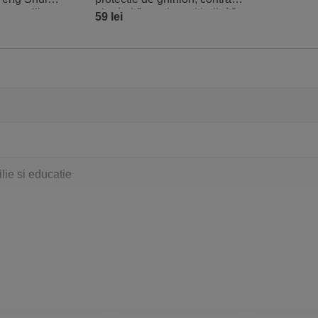
 energiilor
pierderi financiare si boli, 13
59 lei
cm
lie si educatie