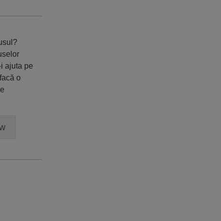
dusul?
uselor
i ajuta pe
 facă o
ne
ew