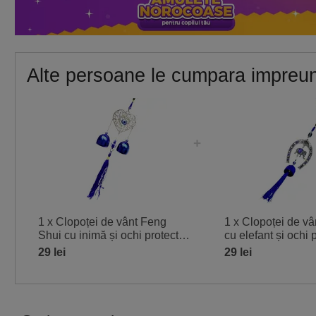
Alte persoane le cumpara impreu
1 x Clopoței de vânt Feng
1 x Clopoței de v
Shui cu inimă și ochi protector,
cu elefant și ochi p
potriviți pentru casă, birou sau
pentru protecția lo
29 lei
29 lei
talisman