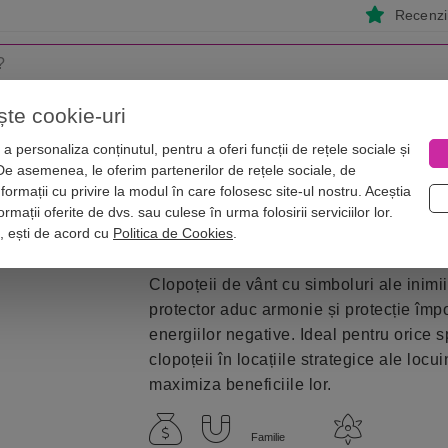
Recenzii
ște cookie-uri
i
Astrologie
Numerologie
Feng Shui
Vise
a personaliza conținutul, pentru a oferi funcții de rețele sociale și
 De asemenea, le oferim partenerilor de rețele sociale, de
shui pe zodii
Clopoței de vânt Feng Shui cu inimă și ochi protector
nformații cu privire la modul în care folosesc site-ul nostru. Aceștia
și ochi protector, potriviți pentru c
rmații oferite de dvs. sau culese în urma folosirii serviciilor lor.
i, ești de acord cu
Politica de Cookies
.
Clopoțeii de vânt cu simboluri ale inimii
protector aduc armonie și protecție împo
energiilor negative. Ideal pentru orice s
clopoțeii în locațiile strategice ale locu
maximiza beneficiile lor.
Familie