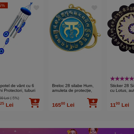
5%
potel de vânt cu 6
Breloc 28 silabe Hum,
Sticker 28 
i Protectori, tuburi
amuleta de protecție,
cu Lotus, au
ore, protecție și
metal albastru
feng shui pr
00 Lei
(-5%)
onie în spațiul tău,
gelozie si inv
25
00
00
1
Lei
165
Lei
11
Lei
 cm
diametru 5.