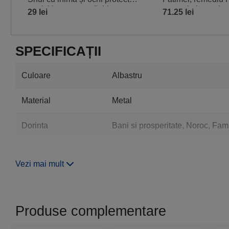
potriviți pentru casă, birou sau
protectie impotriva
29 lei
71.25 lei
negative
SPECIFICAȚII
Culoare
Albastru
Material
Metal
Dorinta
Bani si prosperitate, Noroc, Fami
Forma
Clopotei, Inima, Ochi norocos
Vezi mai mult
Produse complementare