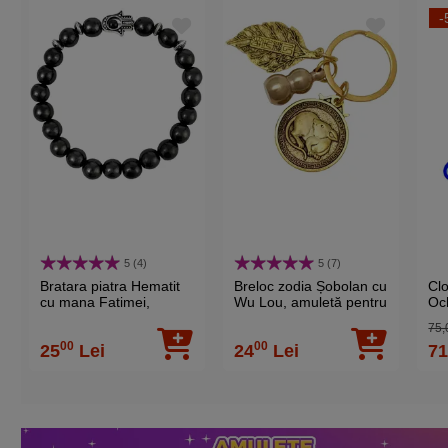
-
5 (4)
5 (7)
Bratara piatra Hematit
Breloc zodia Șobolan cu
Clo
cu mana Fatimei,
Wu Lou, amuletă pentru
Och
talisman de protectie,
sănătate și protectie,
son
75,
femei barbati, elastica
metal solid auriu 6 cm
arm
00
00
25
Lei
24
Lei
7
negru
82