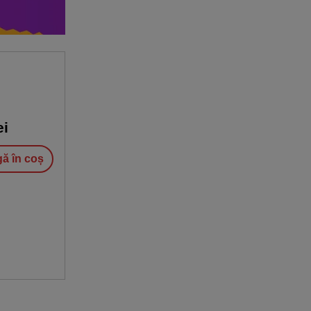
ei
ă în coș