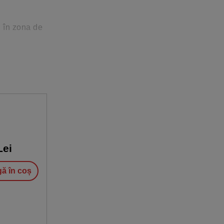
i în zona de
rea acestor
at.
ei
ă în coș