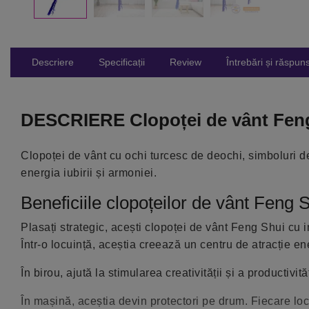
Descriere
Specificații
Review
Întrebări și răspuns
DESCRIERE Clopoței de vânt Feng 
Clopoței de vânt cu ochi turcesc de deochi, simboluri de
energia iubirii și armoniei.
Beneficiile clopoțeilor de vânt Feng 
Plasați strategic, acești clopoței de vânt Feng Shui cu 
Într-o locuință, aceștia creează un centru de atracție en
În birou, ajută la stimularea creativității și a productivi
În mașină, aceștia devin protectori pe drum. Fiecare loc