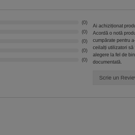
(0)
Ai achiziționat pro
(0)
Acordă o notă prod
cumpărate pentru a-
(0)
ceilalți utilizatori să
(0)
alegere la fel de bi
(0)
documentată.
Scrie un Revi