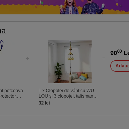
na
00
90
L
Adaug
ânt potcoavă
1 x Clopoței de vânt cu WU
rotector,
LOU și 3 clopoței, talisman
cuinței,
Feng Shui pentru sănătate,
32 lei
protecție și