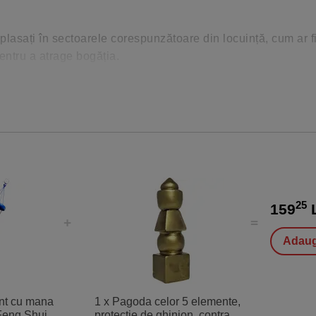
plasați în sectoarele corespunzătoare din locuință, cum ar f
entru a atrage bogăția.
egative, contribuind la un spațiu sigur și echilibrat. Integra
mplu și eficient spre crearea unui spațiu armonios și echilibr
25
159
L
Adaug
ant cu mana
1 x Pagoda celor 5 elemente,
Feng Shui,
protectie de ghinion, contra