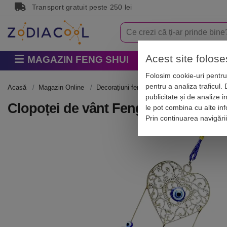
Transport gratuit peste 250 lei
Acest site folose
MAGAZIN FENG SHUI
Horoscop
Zodi
Folosim cookie-uri pentru 
pentru a analiza traficul.
Acasă
Magazin Online
Decorațiuni feng shui casa
Obiecte feng 
publicitate și de analize i
Clopoței de vânt Feng Shui cu inimă 
le pot combina cu alte info
Prin continuarea navigări