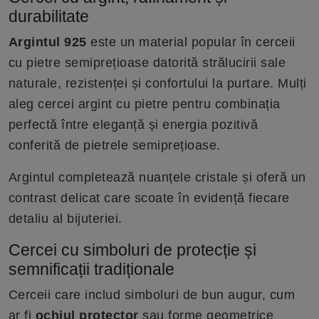
durabilitate
Argintul 925
este un material popular în cerceii
cu pietre semiprețioase datorită strălucirii sale
naturale, rezistenței și confortului la purtare. Mulți
aleg cercei argint cu pietre pentru combinația
perfectă între eleganță și energia pozitivă
conferită de pietrele semiprețioase.
Argintul completează nuanțele cristale și oferă un
contrast delicat care scoate în evidență fiecare
detaliu al bijuteriei.
Cercei cu simboluri de protecție și
semnificații tradiționale
Cerceii care includ simboluri de bun augur, cum
ar fi
ochiul protector
sau forme geometrice