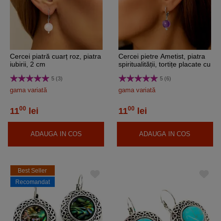
Cercei piatră cuarț roz, piatra
Cercei pietre Ametist, piatra
iubirii, 2 cm
spiritualității, tortițe placate cu
argint, mov 2 cm
5 (3)
5 (6)
gama variată
gama variată
00
00
11
lei
11
lei
ADAUGA IN COS
ADAUGA IN COS
Best Seller
Recomandat