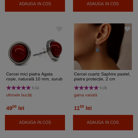
ADAUGA IN COS
ADAUGA IN COS
Cercei mici piatra Agata
Cercei cuartz Saphire pastel,
roșie, naturală 10 mm, surub
piatra protecție, 2 cm
inoxidabili
5 (1)
5 (3)
ultimele bucăți
gama variată
00
00
49
lei
11
lei
ADAUGA IN COS
ADAUGA IN COS