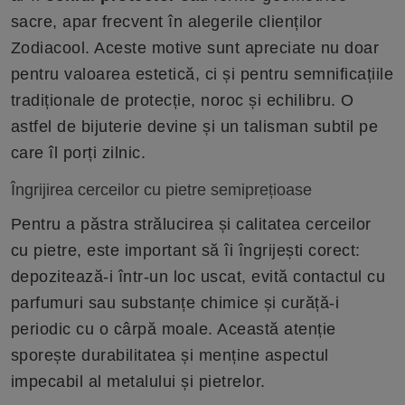
sacre, apar frecvent în alegerile clienților
Zodiacool. Aceste motive sunt apreciate nu doar
pentru valoarea estetică, ci și pentru semnificațiile
tradiționale de protecție, noroc și echilibru. O
astfel de bijuterie devine și un talisman subtil pe
care îl porți zilnic.
Îngrijirea cerceilor cu pietre semiprețioase
Pentru a păstra strălucirea și calitatea cerceilor
cu pietre, este important să îi îngrijești corect:
depozitează-i într-un loc uscat, evită contactul cu
parfumuri sau substanțe chimice și curăță-i
periodic cu o cârpă moale. Această atenție
sporește durabilitatea și menține aspectul
impecabil al metalului și pietrelor.