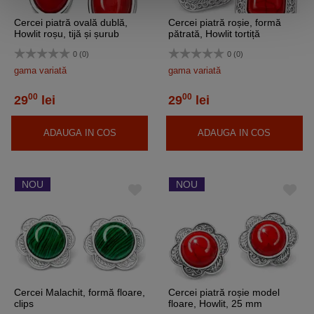
Cercei piatră ovală dublă,
Cercei piatră roșie, formă
Howlit roșu, tijă și șurub
pătrată, Howlit tortiță
0 (0)
0 (0)
gama variată
gama variată
00
00
29
lei
29
lei
ADAUGA IN COS
ADAUGA IN COS
NOU
NOU
Cercei Malachit, formă floare,
Cercei piatră roșie model
clips
floare, Howlit, 25 mm