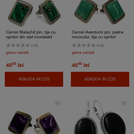
Cercei Malachit pin, tija cu
Cercei Aventurin pin, piatra
opritor din oțel inoxidabil
norocului, tija cu opritor
inoxidabil
0 (0)
0 (0)
gama variată
gama variată
00
00
45
lei
45
lei
ADAUGA IN COS
ADAUGA IN COS