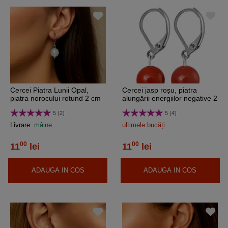
Cercei Piatra Lunii Opal,
Cercei jasp roșu, piatra
piatra norocului rotund 2 cm
alungării energiilor negative 2
cm
5 (2)
5 (4)
Livrare:
mâine
ultimele bucăți
00
00
11
lei
11
lei
ADAUGA IN COS
ADAUGA IN COS