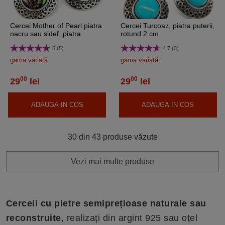
Cercei Mother of Pearl piatra
Cercei Turcoaz, piatra puterii,
nacru sau sidef, piatra
rotund 2 cm
prosperității, rotundă cu
5 (5)
4.7 (3)
model
gama variată
gama variată
00
00
29
lei
29
lei
ADAUGA IN COS
ADAUGA IN COS
30 din 43 produse văzute
Vezi mai multe produse
Cerceii cu pietre semiprețioase naturale sau
reconstruite
, realizați din argint 925 sau oțel