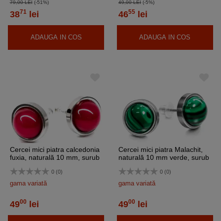
79,00 LEI
(-51%)
49,00 LEI
(-5%)
71
55
38
lei
46
lei
ADAUGA IN COS
ADAUGA IN COS
Cercei mici piatra calcedonia
Cercei mici piatra Malachit,
fuxia, naturală 10 mm, surub
naturală 10 mm verde, surub
inoxidabili
inoxidabili
0 (0)
0 (0)
gama variată
gama variată
00
00
49
lei
49
lei