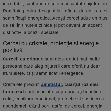
inoxidabil, sunt printre cele mai căutate bijuterii în
România pentru designul lor rafinat, durabilitate și
semnificații energetice. Acești cercei aduc un plus
de stil în ținutele zilnice și pot deveni un accent
distinctiv la ocazii speciale.
Cercei cu cristale, protecție și energie
pozitivă
Cerceii cu cristal
e sunt aleși de tot mai multe
persoane care aleg bijuterii care oferă nu doar
frumusețe, ci și semnificații energetice.
Cristalele precum
ametistul
, cuarțul roz sau
turcoazul
sunt asociate cu proprietăți benefice:
calm, echilibru emoțional, protecție și susținerea
abundenței. Când porți astfel de cercei, energia