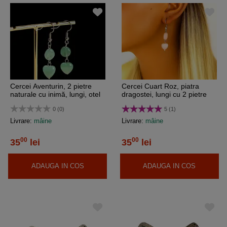
Cercei Aventurin, 2 pietre
Cercei Cuart Roz, piatra
naturale cu inimă, lungi, otel
dragostei, lungi cu 2 pietre
inoxidabil
inima si rotund, otel inoxidabil
0 (0)
5 (1)
Livrare:
mâine
Livrare:
mâine
00
00
35
lei
35
lei
ADAUGA IN COS
ADAUGA IN COS