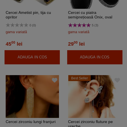
Cercei Ametist pin, tija cu
Cercei cu piatra
opritor
semiprețioasă Onix, oval
0 (0)
5 (3)
gama variată
gama variată
00
00
45
lei
29
lei
ADAUGA IN COS
ADAUGA IN COS
Best Seller
Cercei zirconiu lungi franjuri
Cercei zirconiu fluture pe
ureche