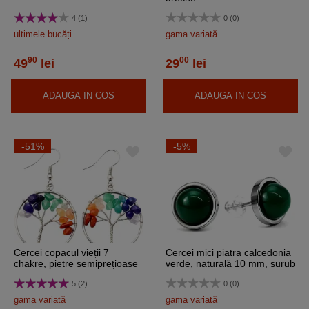
4 (1)
0 (0)
ultimele bucăți
gama variată
90
00
49
lei
29
lei
ADAUGA IN COS
ADAUGA IN COS
-51%
-5%
Cercei copacul vieții 7
Cercei mici piatra calcedonia
chakre, pietre semiprețioase
verde, naturală 10 mm, surub
inoxidabili
5 (2)
0 (0)
gama variată
gama variată