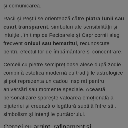
și comunicarea.
Racii și Peștii se orientează către
piatra lunii sau
cuarț transparent
, simboluri ale sensibilității și
intuiției, în timp ce Fecioarele și Capricornii aleg
frecvent
onixul sau hematitul
, recunoscute
pentru efectul lor de împământare și concentrare.
Cerceii cu pietre semiprețioase alese după zodie
combină estetica modernă cu tradițiile astrologice
și pot reprezenta un cadou inspirat pentru
aniversări sau momente speciale. Această
personalizare sporește valoarea emoțională a
bijuteriei și creează o legătură subtilă între stil,
simbolism și intențiile purtătorului.
Cercei cu argint, rafinament și