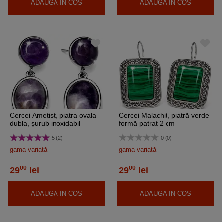
ADAUGA IN COS
ADAUGA IN COS
Cercei Ametist, piatra ovala
Cercei Malachit, piatră verde
dubla, șurub inoxidabil
formă patrat 2 cm
5 (2)
0 (0)
gama variată
gama variată
00
00
29
lei
29
lei
ADAUGA IN COS
ADAUGA IN COS