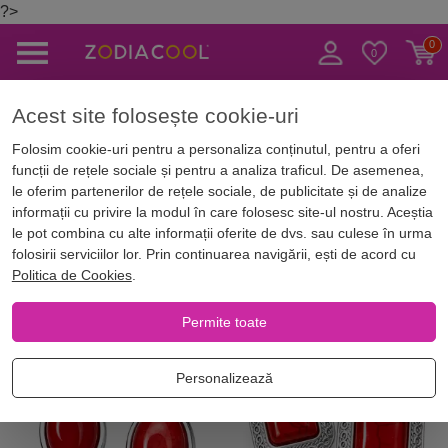
?>
Caută
Acest site folosește cookie-uri
Magazin Online
Bijuterii norocoase
Cercei cu pietre semipretioase
Folosim cookie-uri pentru a personaliza conținutul, pentru a oferi
funcții de rețele sociale și pentru a analiza traficul. De asemenea,
Cercei cu pietre semipretioase
le oferim partenerilor de rețele sociale, de publicitate și de analize
informații cu privire la modul în care folosesc site-ul nostru. Aceștia
le pot combina cu alte informații oferite de dvs. sau culese în urma
folosirii serviciilor lor. Prin continuarea navigării, ești de acord cu
Filtrează
Cele mai noi
Piatra
Culoare
Politica de Cookies
.
Permite toate
NOU
NOU
Personalizează