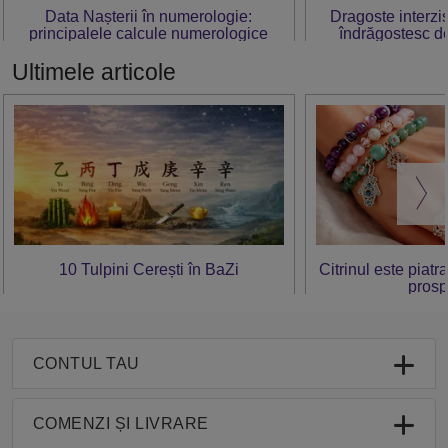
Data Nașterii în numerologie:
Dragoste interzis
principalele calcule numerologice
îndrăgostesc de
Ultimele articole
10 Tulpini Cerești în BaZi
Citrinul este piatr
prosp
CONTUL TAU
COMENZI ȘI LIVRARE