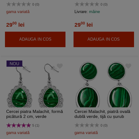
0 (0)
0 (0)
gama variată
Livrare:
mâine
00
00
29
lei
29
lei
ADAUGA IN COS
ADAUGA IN COS
NOU
Cercei piatra Malachit, formă
Cercei Malachit, piatră ovală
picătură 2 cm, verde
dublă verde, tijă cu șurub
5 (1)
0 (0)
gama variată
gama variată