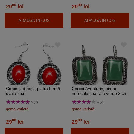
00
00
29
lei
29
lei
ADAUGA IN COS
ADAUGA IN COS
Cercei jad roșu, piatra formă
Cercei Aventurin, piatra
ovală 2 cm
norocului, pătrată verde 2 cm
5 (2)
4 (2)
gama variată
gama variată
00
00
29
lei
29
lei