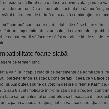
 consideră că flirtul este o plăcere nevinovată, și nu se va
xtrem de dureros. De aici ne putem aștepta la răzbunări, șan
adevărat instrument de tortură în această combinație de nu
ani împreună sunt foarte mari, totul este să se lucreze în ec
găsi într-un timp uimitor de scurt soluții la eventualele proble
ine ca partenerii să încerce să își valorifice ideile și talente
lui.
patibilitate foarte slabă
țelegere pe termen lung
lația va fi la început clădită pe sentimente de admirație și r
cărui partener tinde să scadă considerabil, ceea ce va face c
rgoliul. Am putea spune că vorbim despre o relație Karmică,
5 sau 8 sunt implicate într-o relație de distrugere, conform
e va face ca romantismul și tandrețea să lipsească din aceas
principal în această relație și tot ea va face ca relația să nu