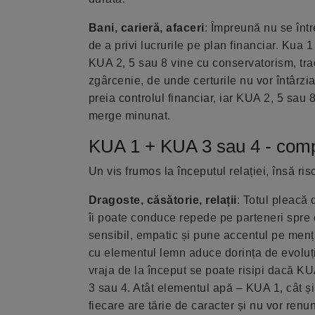
Bani, carieră, afaceri
: Împreună nu se într
de a privi lucrurile pe plan financiar. Kua 1
KUA 2, 5 sau 8 vine cu conservatorism, trad
zgârcenie, de unde certurile nu vor întârzia
preia controlul financiar, iar KUA 2, 5 sau 8 
merge minunat.
KUA 1 + KUA 3 sau 4 - compa
Un vis frumos la începutul relației, însă r
Dragoste, căsătorie, relații
: Totul pleacă
îi poate conduce repede pe parteneri spre o
sensibil, empatic și pune accentul pe menț
cu elementul lemn aduce dorința de evoluție 
vraja de la început se poate risipi dacă K
3 sau 4. Atât elementul apă – KUA 1, cât 
fiecare are tărie de caracter și nu vor renu