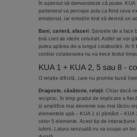
în așternut să demonstreze că poate. KUA 1
partenerul va percepe asta ca fiind ceva e
emoțional, iar emoțiile tind să devină un 
Bani, carieră, afaceri
: Șansele de a face b
țină cont de ideile celuilalt. Astfel se vor 
putea apărea de-a lungul colaborării. Ar fi b
contrar colaborarea nu va trece testul timpu
KUA 1 + KUA 2, 5 sau 8 - com
O relație dificilă, care nu promite bună în
Dragoste, căsătorie, relații
: Chiar dacă re
reciproc, în timp gradul de implicare a fie
și amplifice mai devreme sau mai târziu o
elementele apă – KUA 1 și pământ – KUA 2, 
celor 5 elemente. Acest tip de interacțiun
iubirii. Latura senzuală nu va ocupa un loc 
durată.