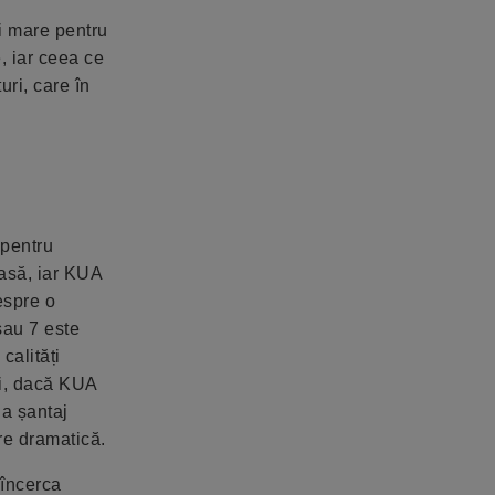
i mare pentru
, iar ceea ce
uri, care în
 pentru
oasă, iar KUA
espre o
sau 7 este
calități
și, dacă KUA
la șantaj
re dramatică.
 încerca