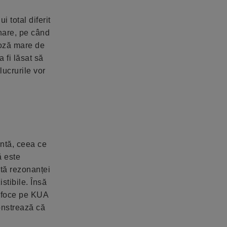
 total diferit
onare, pe când
doză mare de
 fi lăsat să
lucrurile vor
antă, ceea ce
ă este
ită rezonanței
stibile. Însă
sufoce pe KUA
onstrează că