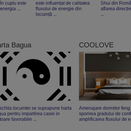
 în cuplu este
este influențat de calitatea
Shui din Româ
energia ...
fluxului de energie din
aflarea direcți
locuință ...
...
rta Bagua
COOLOVE
schita locuintei se suprapune harta
Amenajare dormitor feng 
ua pentru impartirea casei in
sporirea gradului de confo
oare favorabile ...
amplificarea fluxului de e