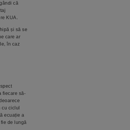
 gândi că
taj
mere KUA.
hipă și să se
me care ar
le, în caz
espect
a fiecare să-
 deoarece
 cu ciclul
tă ecuație a
 fie de lungă