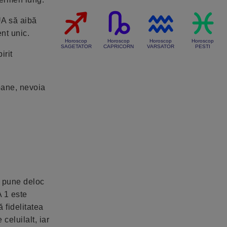
UA să aibă
nt unic.
Horoscop
Horoscop
Horoscop
Horoscop
SAGETATOR
CAPRICORN
VARSATOR
PESTI
irit
toane, nevoia
a pune deloc
A 1 este
 fidelitatea
celuilalt, iar