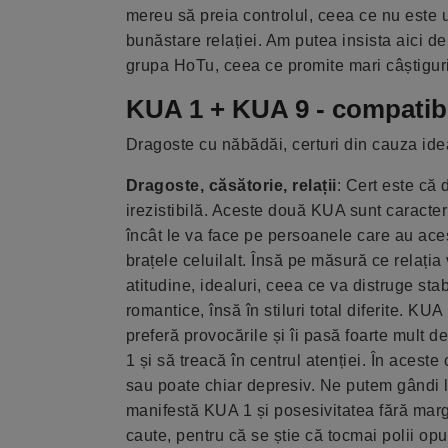
mereu să preia controlul, ceea ce nu este un
bunăstare relației. Am putea insista aici 
grupa HoTu, ceea ce promite mari câștiguri 
KUA 1 + KUA 9 - compatibi
Dragoste cu năbădăi, certuri din cauza idealu
Dragoste, căsătorie, relații
: Cert este că 
irezistibilă. Aceste două KUA sunt caracter
încât le va face pe persoanele care au ac
brațele celuilalt. Însă pe măsură ce relația
atitudine, idealuri, ceea ce va distruge st
romantice, însă în stiluri total diferite. K
preferă provocările și îi pasă foarte mult
1 și să treacă în centrul atenției. În acest
sau poate chiar depresiv. Ne putem gândi l
manifestă KUA 1 și posesivitatea fără margi
caute, pentru că se știe că tocmai polii opu