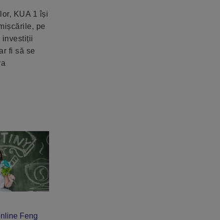
lor, KUA 1 își
mișcările, pe
investiții
r fi să se
va
online Feng