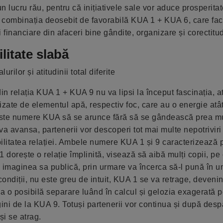
 lucru rău, pentru că inițiativele sale vor aduce prosperitat
de combinația deosebit de favorabilă KUA 1 + KUA 6, care fac
financiare din afaceri bine gândite, organizare și corectitu
litate slabă
rilor și atitudinii total diferite
din relația KUA 1 + KUA 9 nu va lipsi la început fascinația, a
izate de elementul apă, respectiv foc, care au o energie atât
este numere KUA să se arunce fără să se gândească prea mu
 va avansa, partenerii vor descoperi tot mai multe nepotriviri
abilitatea relației. Ambele numere KUA 1 și 9 caracterizează
UA 1 dorește o relație împlinită, visează să aibă mulți copii, 
 de imaginea sa publică, prin urmare va încerca să-l pună în
e condiții, nu este greu de intuit, KUA 1 se va retrage, deveni
a o posibilă separare luând în calcul și gelozia exagerată p
ni de la KUA 9. Totuși partenerii vor continua și după despă
și se atrag.