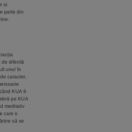
e și
e parte din
dine.
tracția
 de diferită
lt unul în
 de caracter,
 persoane
pe când KUA 9
 umbră pe KUA
nd meditativ
e care o
rțire să se