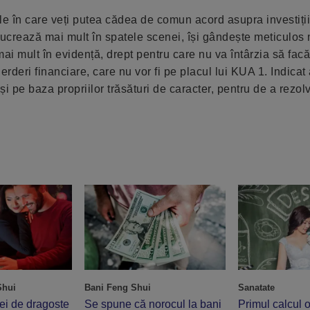
le în care veți putea cădea de comun acord asupra investiții
 lucrează mai mult în spatele scenei, își gândește meticulos 
i mult în evidență, drept pentru care nu va întârzia să facă 
deri financiare, care nu vor fi pe placul lui KUA 1. Indicat a
 și pe baza propriilor trăsături de caracter, pentru de a rezol
Shui
Bani Feng Shui
Sanatate
ei de dragoste
Se spune că norocul la bani
Primul calcul 