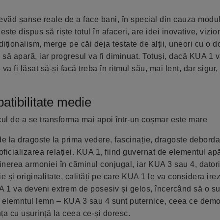
evăd șanse reale de a face bani, în special din cauza modului
 este dispus să riște totul în afaceri, are idei inovative, vizi
iționalism, merge pe căi deja testate de alții, uneori cu o 
 să apară, iar progresul va fi diminuat. Totuși, dacă KUA 1 va
va fi lăsat să-și facă treba în ritmul său, mai lent, dar sigur, 
tibilitate medie
iscul de a se transforma mai apoi într-un coșmar este mare
 de la dragoste la prima vedere, fascinație, dragoste debord
ficializarea relației. KUA 1, fiind guvernat de elementul ap
inerea armoniei în căminul conjugal, iar KUA 3 sau 4, dator
și originalitate, calități pe care KUA 1 le va considera irezi
UA 1 va deveni extrem de posesiv și gelos, încercând să o 
și elemntul lemn – KUA 3 sau 4 sunt puternice, ceea ce dem
nța cu ușurință la ceea ce-și doresc.