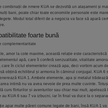
te combinații de nmere KUA se dezvoltă un atașament și ma
 mulți bani, poate chiar toate economiile personale este mare
egete. Modul total diferit de a negocia va face să apară cert
re.
tibilitate foarte bună
de complementaritate
ale, amor la cote maxime, această relație este caracteristică
elementul apă, care îi conferă senzualitate, vitalitate amor
 care în ciclul elementelor crează apa, deci vorbim acum d
 să obțină echilibrul și armonia în căminul conjugal. KUA 6 
generează KUA 1. Ambele elemente, apa și metalul trădează 
carea intimă nu va avea nevoie de prea multe cuvinte. Totu
ă curs flirturilor și aventurilor sau chiar mai mult, apelează 
 au KUA 6 sau 7 va izbucni, iar în final va duce la o separa
ție apar multe păreri comune legate de bani, însă KUA 1 va