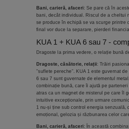
Bani, carieră, afaceri
: Se pare că în aces
bani, decât individual. Riscul de a cheltui
se produce în echipă se va scurge printre d
final vor duce la separare, pierderi financia
KUA 1 + KUA 6 sau 7 - compa
Dragoste la prima vedere, o relație bună 
Dragoste, căsătorie, relații
: Trăiri pasion
"suflete pereche". KUA 1 este guvernat de 
6 sau 7 sunt guvernate de elementul metal,
combinație bună, care îi ajută pe parteneri
atras ca un magnet de misterul pe care îl 
intuitive excepționale, prin urmare comuni
1 nu-și ține sub control energia senzuală, d
emoțional, gelozia și răzbunarea celor care
Bani, carieră, afaceri
: În această combina