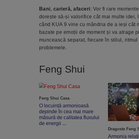
Bani, carieră, afaceri
: Vor fi rare momente
dorește să-și valorifice cât mai multe idei,
când KUA 9 vine cu mândria de a ieși cât ma
bazate pe emoții de moment și va atrage pier
muncească separat, fiecare în stilul, ritmul
problemele.
Feng Shui
Feng Shui Casa
O locuință armonioasă
depinde în cea mai mare
măsură de calitatea fluxului
de energii ...
Dragoste Feng 
Armonia relați