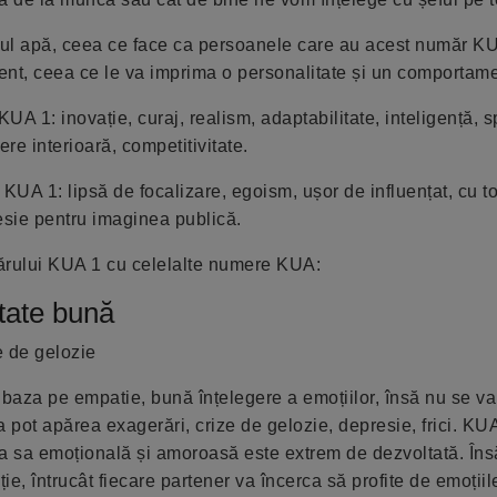
ul apă, ceea ce face ca persoanele care au acest număr K
lement, ceea ce le va imprima o personalitate și un comportame
UA 1: inovație, curaj, realism, adaptabilitate, inteligență, sp
ere interioară, competitivitate.
 KUA 1: lipsă de focalizare, egoism, ușor de influențat, cu 
sie pentru imaginea publică.
ărului KUA 1 cu celelalte numere KUA:
tate bună
e de gelozie
a baza pe empatie, bună înțelegere a emoțiilor, însă nu se v
 pot apărea exagerări, crize de gelozie, depresie, frici. KU
ra sa emoțională și amoroasă este extrem de dezvoltată. Însă
e, întrucât fiecare partener va încerca să profite de emoțiile 