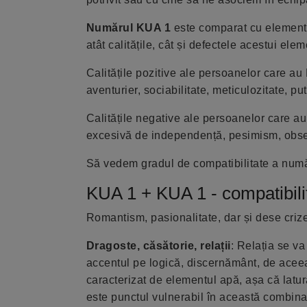
Numărul KUA 1
este comparat cu element
atât calitățile, cât și defectele acestui e
Calitățile pozitive ale persoanelor care au K
aventurier, sociabilitate, meticulozitate, put
Calitățile negative ale persoanelor care au
excesivă de independență, pesimism, obse
Să vedem gradul de compatibilitate a num
KUA 1 + KUA 1 - compatibili
Romantism, pasionalitate, dar și dese criz
Dragoste, căsătorie, relații
: Relația se v
accentul pe logică, discernământ, de aceea
caracterizat de elementul apă, așa că latu
este punctul vulnerabil în această combinați