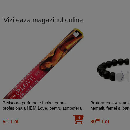
Viziteaza magazinul online
Betisoare parfumate Iubire, gama
Bratara roca vulcanica
profesionala HEM Love, pentru atmosfera
hematit, femei si barb
romantica, 20 buc
00
00
5
Lei
39
Lei