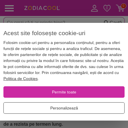
Caută
Acest site folosește cookie-uri
Acasă
Zodii
Zodiac european
Karma zodii cu Capricorn
Folosim cookie-uri pentru a personaliza conținutul, pentru a oferi
Karma zodiei Capricorn
funcții de rețele sociale și pentru a analiza traficul. De asemenea,
le oferim partenerilor de rețele sociale, de publicitate și de analize
informații cu privire la modul în care folosesc site-ul nostru. Aceștia
Karma Capricorn. Totul despre karma în dragoste
le pot combina cu alte informații oferite de dvs. sau culese în urma
pentru zodia Capricorn. Află cele două karme ale
folosirii serviciilor lor. Prin continuarea navigării, ești de acord cu
Politica de Cookies
.
Capricornului
Permite toate
KARMA CAPRICORN - GEMENI
Personalizează
Această relație este marcată de controversă, dar dacă
reușiți să depășiți faza inițială critică, există potențialul
de a rezista pe termen lung.