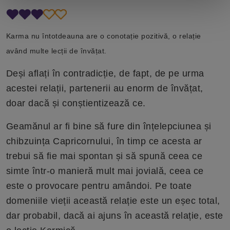
Karma nu întotdeauna are o conotație pozitivă, o relație
având multe lecții de învățat.
Deși aflați în contradicție, de fapt, de pe urma
acestei relații, partenerii au enorm de învățat,
doar dacă și conștientizează ce.
Geamănul ar fi bine să fure din înțelepciunea și
chibzuința Capricornului, în timp ce acesta ar
trebui să fie mai spontan și să spună ceea ce
simte într-o manieră mult mai jovială, ceea ce
este o provocare pentru amândoi. Pe toate
domeniile vieții această relație este un eșec total,
dar probabil, dacă ai ajuns în această relație, este