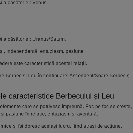
i a căsătoriei: Venus.
i a căsătoriei: Uranus/Saturn.
oși, independență, entuziasm, pasiune
dere este caracteristică acestei relații.
tre Berbec și Leu în continuare: Ascendent/Soare Berbec și
le caracteristice Berbecului și Leu
elemente care se potrivesc împreună. Foc pe foc se crește, 
i pasiune în relație, entuziasm și aventură.
ice și își doresc același lucru, fiind atrași de acțiune.