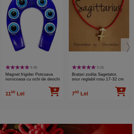
5 (8)
5 (3)
Magnet frigider Potcoava
Bratari zodiia Sagetator,
norocoasa cu ochi de deochi
snur reglabil rosu 17-32 cm
00
00
11
Lei
7
Lei