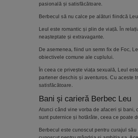
pasională și satisfăcătoare.
Berbecul să nu calce pe alături fiindcă Leul
Leul este romantic și plin de viață. În rela
neașteptate și extravagante.
De asemenea, fiind un semn fix de Foc, Leul
obiectivele comune ale cuplului.
În ceea ce privește viața sexuală, Leul es
partener deschis și aventuros. Cu aceste 
satisfăcătoare.
Bani și carieră Berbec Leu
Atunci când vine vorba de afaceri și bani, 
sunt puternice și hotărâte, ceea ce poate d
Berbecul este cunoscut pentru curajul său și
cunoscut pentru mândria și ambiția sa. Aces