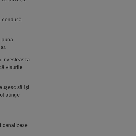
să conducă
i pună
ar.
să investească
că visurile
reușesc să își
ot atinge
și canalizeze