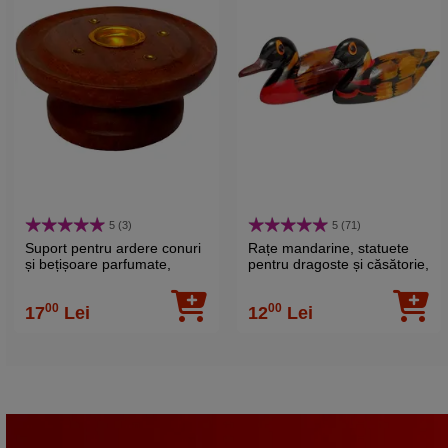
5 (3)
5 (71)
Suport pentru ardere conuri
Rațe mandarine, statuete
și bețișoare parfumate,
pentru dragoste și căsătorie,
rotund cu picior lemn maro
set 2 buc. lemn 5 cm
00
00
17
Lei
12
Lei