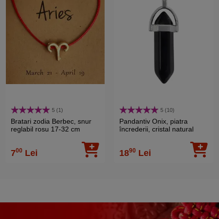
5 (1)
5 (10)
Bratari zodia Berbec, snur
Pandantiv Onix, piatra
reglabil rosu 17-32 cm
încrederii, cristal natural
hexagonal 34 mm dublu vârf
negru
00
90
7
Lei
18
Lei