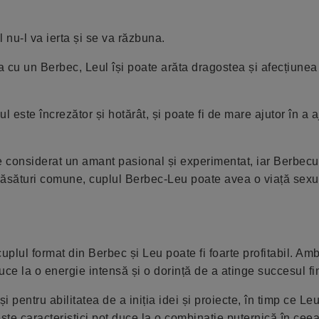
 nu-l va ierta și se va răzbuna.
ția cu un Berbec, Leul își poate arăta dragostea și afecțiune
 este încrezător și hotărât, și poate fi de mare ajutor în a 
te considerat un amant pasional și experimentat, iar Berbecu
trăsături comune, cuplul Berbec-Leu poate avea o viață sex
cuplul format din Berbec și Leu poate fi foarte profitabil. Am
uce la o energie intensă și o dorință de a atinge succesul fi
 pentru abilitatea de a iniția idei și proiecte, în timp ce Leu
te caracteristici pot duce la o combinație puternică în ceea