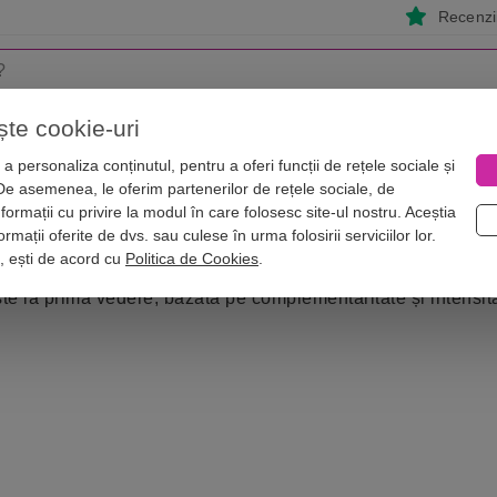
Recenzii
ște cookie-uri
i
Astrologie
Numerologie
Feng Shui
Vise
a personaliza conținutul, pentru a oferi funcții de rețele sociale și
 De asemenea, le oferim partenerilor de rețele sociale, de
nformații cu privire la modul în care folosesc site-ul nostru. Aceștia
 Leu
rmații oferite de dvs. sau culese în urma folosirii serviciilor lor.
i, ești de acord cu
Politica de Cookies
.
te la prima vedere, bazată pe complementaritate și intensit