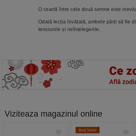
O ceartă între cele două semne este inevita
Odată lecția învățată, ambele părți să fie d
tensiunile și neînțelegerile.
Viziteaza magazinul online
Best Seller