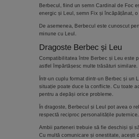
Berbecul, fiind un semn Cardinal de Foc es
energic și Leul, semn Fix și încăpățânat, o
De asemenea, Berbecul este cunoscut pentru 
minune cu Leul.
Dragoste Berbec și Leu
Compatibilitatea între Berbec și Leu este 
astfel împărtășesc multe trăsături similare.
Într-un cuplu format dintr-un Berbec și un L
situație poate duce la conflicte. Cu toate a
pentru a depăși orice probleme.
În dragoste, Berbecul și Leul pot avea o re
respectă reciproc personalitățile puternice.
Ambii parteneri trebuie să fie deschiși și să
Cu multă comunicare și onestitate, acești d