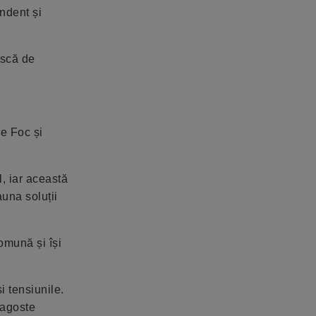
ndent și
ască de
de Foc și
l, iar această
auna soluții
omună și își
i tensiunile.
ragoste