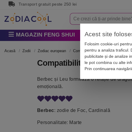
Transport gratuit peste 250 lei
Acest site folose
MAGAZIN FENG SHUI
Horoscop
Zodi
Folosim cookie-uri pentru 
pentru a analiza traficul.
Acasă
Zodii
Zodiac european
Compatibilitate zodii
publicitate și de analize i
Compatibilitatea Berbec -
le pot combina cu alte info
Prin continuarea navigări
Berbec și Leu formează o relație de dragos
emoțională.
Berbec
: zodie de Foc, Cardinală
Personalitate: Marte