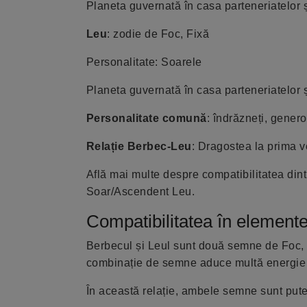
Planeta guvernată în casa parteneriatelor ș
Leu
: zodie de Foc, Fixă
Personalitate: Soarele
Planeta guvernată în casa parteneriatelor ș
Personalitate comună
: îndrăzneți, gener
Relație Berbec-Leu
: Dragostea la prima ve
Află mai multe despre compatibilitatea din
Soar/Ascendent Leu.
Compatibilitatea în elemente
Berbecul și Leul sunt două semne de Foc, 
combinație de semne aduce multă energie ș
În această relație, ambele semne sunt putern