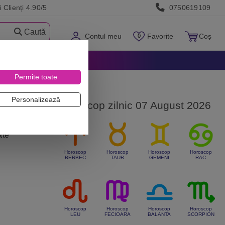
 Clienți 4.90/5
0750619109
Caută
Contul meu
Favorite
Coș
Permite toate
Personalizează
Horoscop zilnic 07 August 2026
ate
Horoscop
Horoscop
Horoscop
Horoscop
BERBEC
TAUR
GEMENI
RAC
Horoscop
Horoscop
Horoscop
Horoscop
LEU
FECIOARA
BALANTA
SCORPION