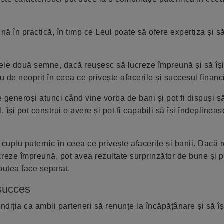
ună în practică, în timp ce Leul poate să ofere expertiza și 
 cele două semne, dacă reușesc să lucreze împreună și să îș
u de neoprit în ceea ce privește afacerile și succesul financi
e generoși atunci când vine vorba de bani și pot fi dispuși 
, își pot construi o avere și pot fi capabili să își îndeplineas
 cuplu puternic în ceea ce privește afacerile și banii. Dacă 
creze împreună, pot avea rezultate surprinzător de bune și p
putea face separat.
 succes
ndiția ca ambii parteneri să renunțe la încăpățânare și să î