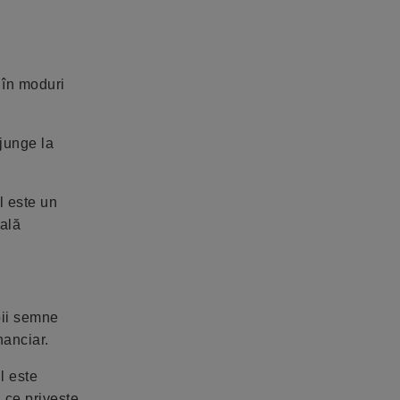
a în moduri
ajunge la
l este un
uală
bii semne
nanciar.
l este
 ce privește