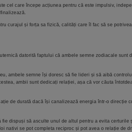
te cel care începe acțiunea pentru că este impulsiv, indepe
 finalizează.
curajul și forța sa fizică, calități care îl fac să se potrive
puternică datorită faptului că ambele semne zodiacale sunt 
eu, ambele semne își doresc să fie lideri și să aibă controlu
cestea, ambii sunt dedicați relației, așa că vor căuta întotde
lație de durată dacă își canalizează energia într-o direcție c
 fie dispuși să asculte unul de altul pentru a evita certurile ș
oi nativi se pot completa reciproc și pot avea o relație de d