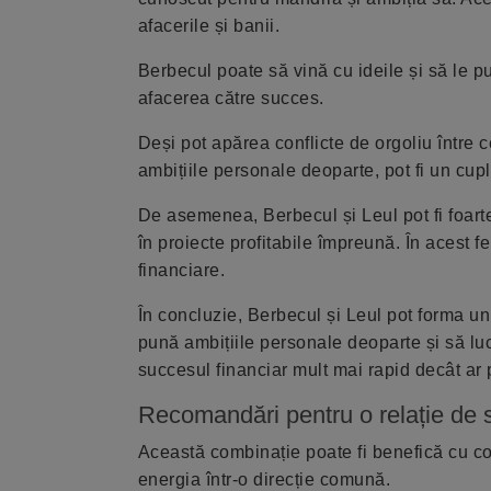
afacerile și banii.
Berbecul poate să vină cu ideile și să le p
afacerea către succes.
Deși pot apărea conflicte de orgoliu între
ambițiile personale deoparte, pot fi un cupl
De asemenea, Berbecul și Leul pot fi foart
în proiecte profitabile împreună. În acest fel
financiare.
În concluzie, Berbecul și Leul pot forma un
pună ambițiile personale deoparte și să lu
succesul financiar mult mai rapid decât ar 
Recomandări pentru o relație de
Această combinație poate fi benefică cu co
energia într-o direcție comună.