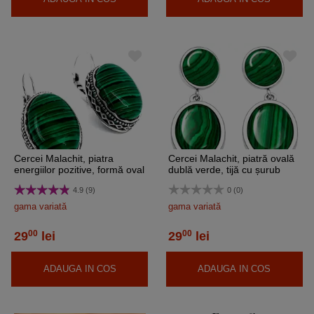
Cercei Malachit, piatra
Cercei Malachit, piatră ovală
energiilor pozitive, formă oval
dublă verde, tijă cu șurub
sau lacrimă cu motive
4.9 (9)
0 (0)
grecești și tortiță argintie,
verde 3 cm
gama variată
gama variată
00
00
29
lei
29
lei
ADAUGA IN COS
ADAUGA IN COS