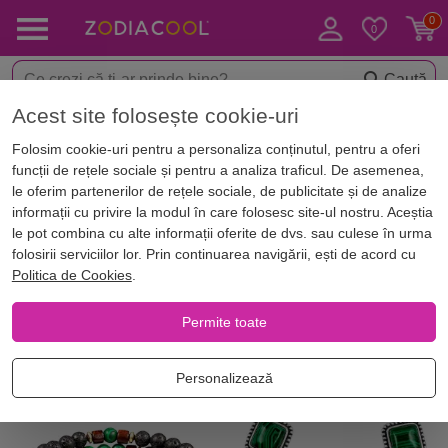
Caută
Acest site folosește cookie-uri
Acasă
Ofertă Produse
Folosim cookie-uri pentru a personaliza conținutul, pentru a oferi
Oferta
16 produse
funcții de rețele sociale și pentru a analiza traficul. De asemenea,
le oferim partenerilor de rețele sociale, de publicitate și de analize
x
x
Sterge toate filtrele
piatra
: malachit
informații cu privire la modul în care folosesc site-ul nostru. Aceștia
le pot combina cu alte informații oferite de dvs. sau culese în urma
folosirii serviciilor lor. Prin continuarea navigării, ești de acord cu
Filtrează
Reducere
Politica de Cookies
.
Oferte speciale pentru tine
Permite toate
Personalizează
-5%
-5%