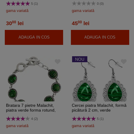
5 (1)
0 (0)
gama variată
gama variată
00
00
30
lei
45
lei
ADAUGA IN COS
ADAUGA IN COS
NOU
Bratara 7 pietre Malachit,
Cercei piatra Malachit, formă
piatra verde forma rotund,
picătură 2 cm, verde
incuietoare toggle reglabila
4 (2)
5 (1)
gama variată
gama variată