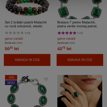
Set 2 brățări piatră Malachit
Bratara 7 pietre Malachit,
cu rocă vulcanică, elastic
piatra verde montaj patrat,
incuietoare toggle reglabila
0 (0)
5 (3)
gama variată
gama variată
53,00 LEI
(-5%)
45,00 LEI
(-5%)
35
75
50
lei
42
lei
ADAUGA IN COS
ADAUGA IN COS
-5%
NOU