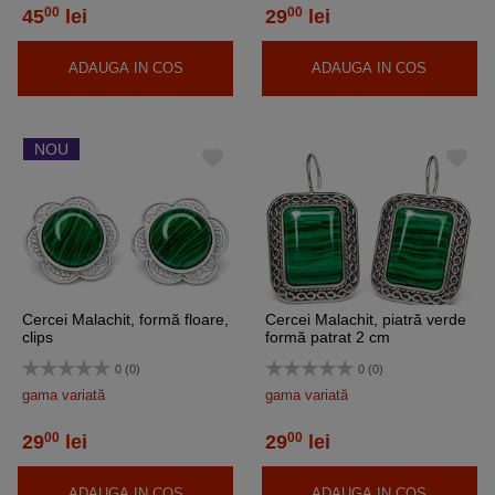
00
00
45
lei
29
lei
ADAUGA IN COS
ADAUGA IN COS
NOU
Cercei Malachit, formă floare,
Cercei Malachit, piatră verde
clips
formă patrat 2 cm
0 (0)
0 (0)
gama variată
gama variată
00
00
29
lei
29
lei
ADAUGA IN COS
ADAUGA IN COS