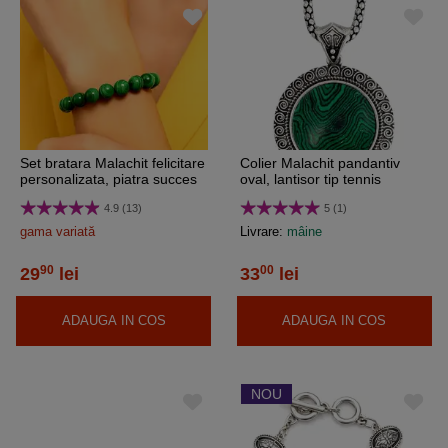
Set bratara Malachit felicitare
Colier Malachit pandantiv
personalizata, piatra succes
oval, lantisor tip tennis
in afaceri, femei barbati
argintiu ajustabil, piatra 3.5
4.9 (13)
5 (1)
elastica verde
cm verde
gama variată
Livrare:
mâine
90
00
29
lei
33
lei
ADAUGA IN COS
ADAUGA IN COS
NOU