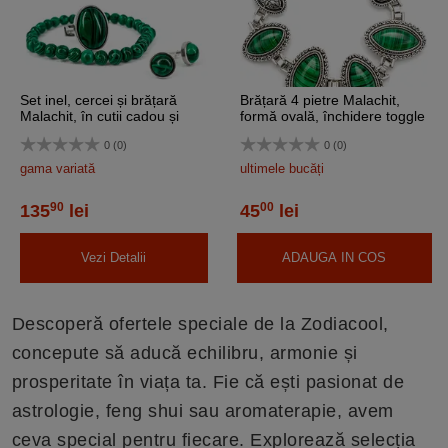
Set inel, cercei și brățară
Brățară 4 pietre Malachit,
Malachit, în cutii cadou și
formă ovală, închidere toggle
felicitare
reglabilă
0 (0)
0 (0)
gama variată
ultimele bucăți
90
00
135
lei
45
lei
Vezi Detalii
ADAUGA IN COS
Descoperă ofertele speciale de la Zodiacool,
concepute să aducă echilibru, armonie și
prosperitate în viața ta. Fie că ești pasionat de
astrologie, feng shui sau aromaterapie, avem
ceva special pentru fiecare. Explorează selecția