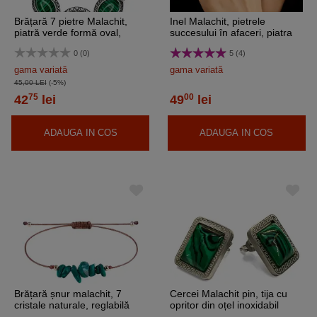
Brățară 7 pietre Malachit,
Inel Malachit, pietrele
piatră verde formă oval,
succesului în afaceri, piatra
toggle reglabilă
ovală verde 17 mm reglabil
0 (0)
5 (4)
gama variată
gama variată
45,00 LEI
(-5%)
75
00
42
lei
49
lei
ADAUGA IN COS
ADAUGA IN COS
Brățară șnur malachit, 7
Cercei Malachit pin, tija cu
cristale naturale, reglabilă
opritor din oțel inoxidabil