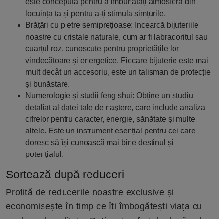
este concepută pentru a îmbunătăți atmosfera din
locuința ta și pentru a-ți stimula simțurile.
Brățări cu pietre semiprețioase: Incearcă bijuteriile
noastre cu cristale naturale, cum ar fi labradoritul sau
cuarțul roz, cunoscute pentru proprietățile lor
vindecătoare și energetice. Fiecare bijuterie este mai
mult decât un accesoriu, este un talisman de protecție
și bunăstare.
Numerologie și studii feng shui: Obține un studiu
detaliat al datei tale de naștere, care include analiza
cifrelor pentru caracter, energie, sănătate și multe
altele. Este un instrument esențial pentru cei care
doresc să își cunoască mai bine destinul și
potențialul.
Sortează după reduceri
Profită de reducerile noastre exclusive și
economisește în timp ce îți îmbogățești viața cu