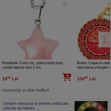
Pandantiv Cuarț roz, piatra iubirii pure,
Breloc Copacul vieții
cristal natural stea 2 cm
stimularea energiei 
Reducing Energy, met
90
00
18
Lei
159
Lei
Horoscop și alte mofturi
Despre horoscop și semne zodiacale,
articole de interes ...