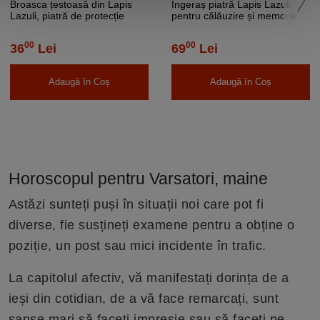
Broasca țestoasă din Lapis
Îngeraș piatră Lapis Lazuli,
Lazuli, piatră de protecție
pentru călăuzire și memorie
00
00
36
Lei
69
Lei
Adaugă în Coș
Adaugă în Coș
Horoscopul pentru Varsatori, maine
Astăzi sunteți puși în situații noi care pot fi
diverse, fie susțineți examene pentru a obține o
poziție, un post sau mici incidente în trafic.
La capitolul afectiv, vă manifestați dorința de a
ieși din cotidian, de a vă face remarcați, sunt
șanse mari să faceți impresie sau să faceți pe