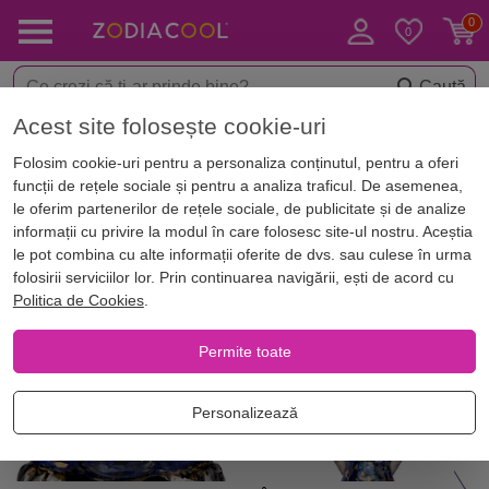
Caută
Acest site folosește cookie-uri
Acasă
Horoscop
Horoscop zilnic
Horoscop Vărsător maine 07 A
Folosim cookie-uri pentru a personaliza conținutul, pentru a oferi
Horoscop Vărsător maine 07
funcții de rețele sociale și pentru a analiza traficul. De asemenea,
August 2026
le oferim partenerilor de rețele sociale, de publicitate și de analize
informații cu privire la modul în care folosesc site-ul nostru. Aceștia
le pot combina cu alte informații oferite de dvs. sau culese în urma
Produse pentru Varsator
folosirii serviciilor lor. Prin continuarea navigării, ești de acord cu
Politica de Cookies
.
NOU
Best Seller
Permite toate
NOU
Personalizează