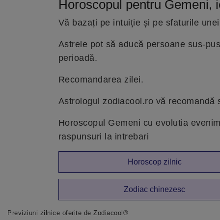
Horoscopul pentru Gemeni, i
Vă bazați pe intuiție și pe sfaturile un
Astrele pot să aducă persoane sus-puse
perioadă.
Recomandarea zilei.
Astrologul zodiacool.ro vă recomandă să 
Horoscopul Gemeni cu evolutia eveniment
raspunsuri la intrebari
Horoscop zilnic
Zodiac chinezesc
Previziuni zilnice oferite de Zodiacool®