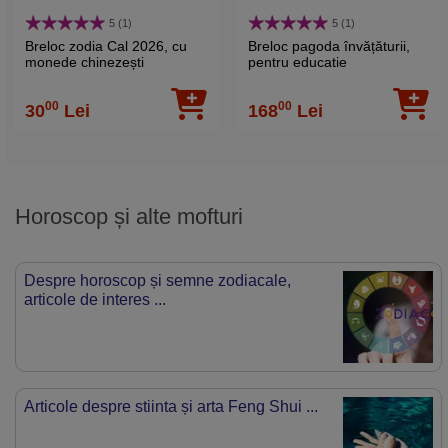
5 (1)
5 (1)
Breloc zodia Cal 2026, cu
Breloc pagoda învățăturii,
monede chinezești
pentru educatie
norocoase și Wu Lou,
pentru prosperitate
00
00
30
Lei
168
Lei
Horoscop și alte mofturi
Despre horoscop și semne zodiacale,
articole de interes ...
Articole despre stiinta și arta Feng Shui ...