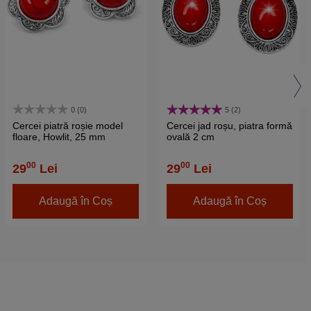
0 (0)
5 (2)
Cercei piatră roșie model
Cercei jad roșu, piatra formă
floare, Howlit, 25 mm
ovală 2 cm
00
00
29
Lei
29
Lei
Adaugă în Coș
Adaugă în Coș