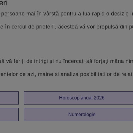
eri
ei persoane mai în vârstă pentru a lua rapid o decizie 
 în cercul de prieteni, acestea vă vor propulsa din p
vă feriți de intrigi și nu încercați să forțați mâna ni
elor de azi, maine si analiza posibilitatilor de relat
Horoscop anual 2026
Numerologie