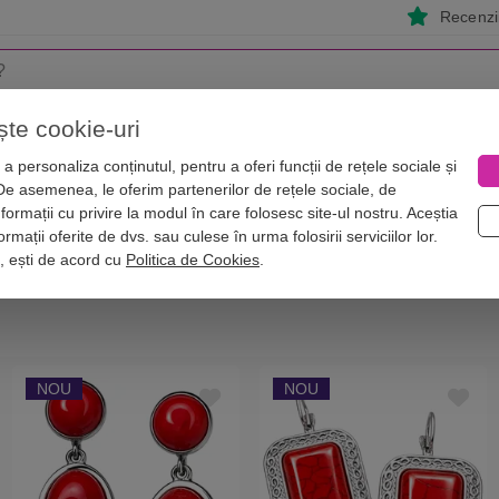
Recenzii
ște cookie-uri
i
Astrologie
Numerologie
Feng Shui
Vise
a personaliza conținutul, pentru a oferi funcții de rețele sociale și
 De asemenea, le oferim partenerilor de rețele sociale, de
st 2026
nformații cu privire la modul în care folosesc site-ul nostru. Aceștia
026
rmații oferite de dvs. sau culese în urma folosirii serviciilor lor.
i, ești de acord cu
Politica de Cookies
.
NOU
NOU