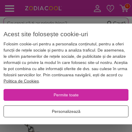
Caută
Acest site folosește cookie-uri
Acasă
Ofertă Produse
Folosim cookie-uri pentru a personaliza conținutul, pentru a oferi
Oferta
1 produse
funcții de rețele sociale și pentru a analiza traficul. De asemenea,
le oferim partenerilor de rețele sociale, de publicitate și de analize
x
x
Sterge toate filtrele
piatra
: ochi-de-pisica
informații cu privire la modul în care folosesc site-ul nostru. Aceștia
le pot combina cu alte informații oferite de dvs. sau culese în urma
folosirii serviciilor lor. Prin continuarea navigării, ești de acord cu
Filtrează
Reducere
Politica de Cookies
.
Oferte speciale pentru tine
Permite toate
Personalizează