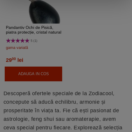
Pandantiv Ochi de Pisică,
piatra protecție, cristal natural
în formă ovală negru 30 cm
5 (1)
gama variată
00
29
lei
ADAUGA IN COS
Descoperă ofertele speciale de la Zodiacool,
concepute să aducă echilibru, armonie și
prosperitate în viața ta. Fie că ești pasionat de
astrologie, feng shui sau aromaterapie, avem
ceva special pentru fiecare. Explorează selecția