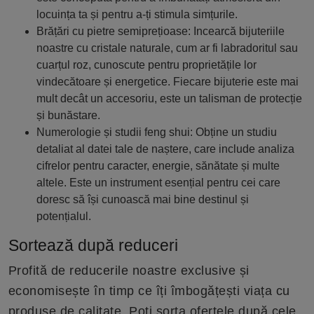
locuința ta și pentru a-ți stimula simțurile.
Brățări cu pietre semiprețioase: Incearcă bijuteriile
noastre cu cristale naturale, cum ar fi labradoritul sau
cuarțul roz, cunoscute pentru proprietățile lor
vindecătoare și energetice. Fiecare bijuterie este mai
mult decât un accesoriu, este un talisman de protecție
și bunăstare.
Numerologie și studii feng shui: Obține un studiu
detaliat al datei tale de naștere, care include analiza
cifrelor pentru caracter, energie, sănătate și multe
altele. Este un instrument esențial pentru cei care
doresc să își cunoască mai bine destinul și
potențialul.
Sortează după reduceri
Profită de reducerile noastre exclusive și
economisește în timp ce îți îmbogățești viața cu
produse de calitate. Poți sorta ofertele după cele